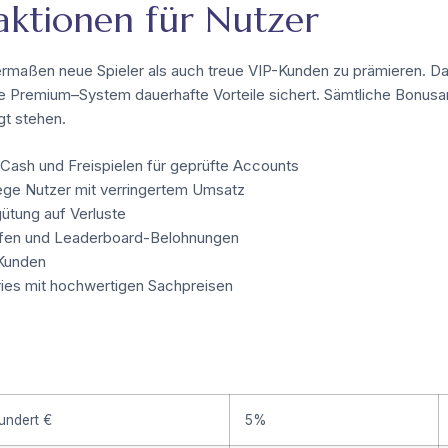
ktionen für Nutzer
hermaßen neue Spieler als auch treue VIP-Kunden zu prämieren. Da
e Premium–System dauerhafte Vorteile sichert. Sämtliche Bonus
gt stehen.
ash und Freispielen für geprüfte Accounts
ge Nutzer mit verringertem Umsatz
tung auf Verluste
öpfen und Leaderboard-Belohnungen
–Kunden
ies mit hochwertigen Sachpreisen
undert €
5%