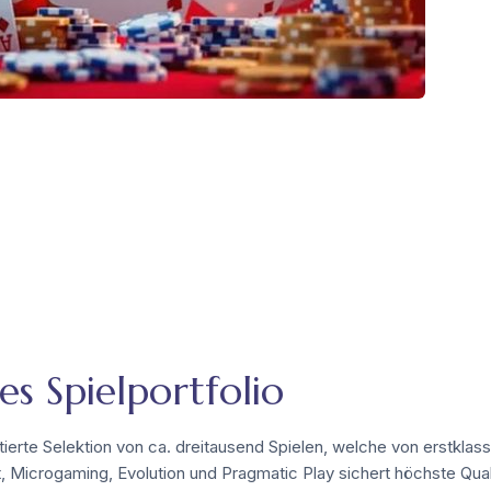
s Spielportfolio
atierte Selektion von ca. dreitausend Spielen, welche von erstkl
, Microgaming, Evolution und Pragmatic Play sichert höchste Quali