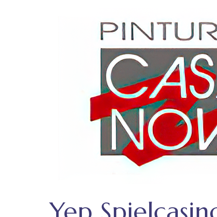
Yep Spielcasin