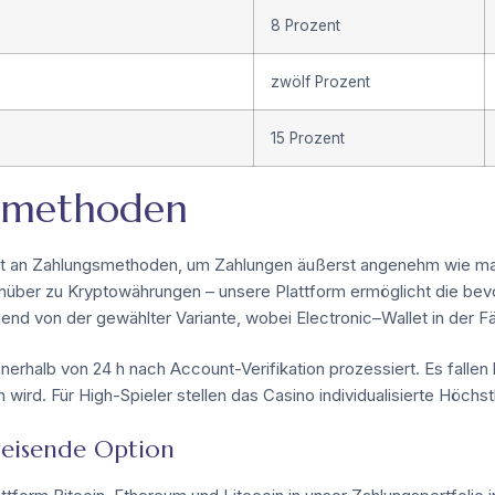
8 Prozent
zwölf Prozent
15 Prozent
smethoden
t an Zahlungsmethoden, um Zahlungen äußerst angenehm wie m
nüber zu Kryptowährungen – unsere Plattform ermöglicht die bevo
end von der gewählter Variante, wobei Electronic–Wallet in der Fä
rhalb von 24 h nach Account-Verifikation prozessiert. Es fallen 
n wird. Für High-Spieler stellen das Casino individualisierte Höc
weisende Option