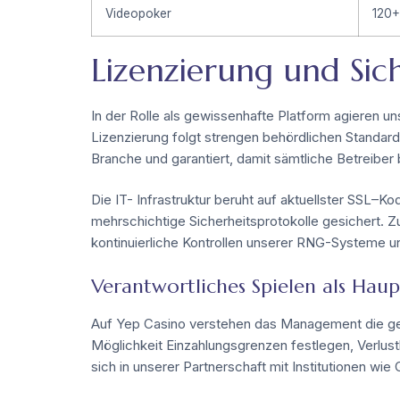
Videopoker
120+
Lizenzierung und Sic
In der Rolle als gewissenhafte Platform agieren 
Lizenzierung folgt strengen behördlichen Standard
Branche und garantiert, damit sämtliche Betreibe
Die IT- Infrastruktur beruht auf aktuellster SSL–
mehrschichtige Sicherheitsprotokolle gesichert. Z
kontinuierliche Kontrollen unserer RNG-Systeme 
Verantwortliches Spielen als Hau
Auf Yep Casino verstehen das Management die gesel
Möglichkeit Einzahlungsgrenzen festlegen, Verlust
sich in unserer Partnerschaft mit Institutionen w