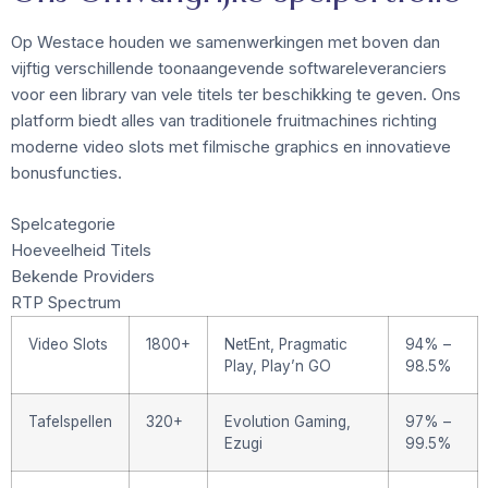
Op Westace houden we samenwerkingen met boven dan
vijftig verschillende toonaangevende softwareleveranciers
voor een library van vele titels ter beschikking te geven. Ons
platform biedt alles van traditionele fruitmachines richting
moderne video slots met filmische graphics en innovatieve
bonusfuncties.
Spelcategorie
Hoeveelheid Titels
Bekende Providers
RTP Spectrum
Video Slots
1800+
NetEnt, Pragmatic
94% –
Play, Play’n GO
98.5%
Tafelspellen
320+
Evolution Gaming,
97% –
Ezugi
99.5%