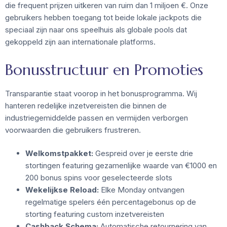
die frequent prijzen uitkeren van ruim dan 1 miljoen €. Onze
gebruikers hebben toegang tot beide lokale jackpots die
speciaal zijn naar ons speelhuis als globale pools dat
gekoppeld zijn aan internationale platforms.
Bonusstructuur en Promoties
Transparantie staat voorop in het bonusprogramma. Wij
hanteren redelijke inzetvereisten die binnen de
industriegemiddelde passen en vermijden verborgen
voorwaarden die gebruikers frustreren.
Welkomstpakket:
Gespreid over je eerste drie
stortingen featuring gezamenlijke waarde van €1000 en
200 bonus spins voor geselecteerde slots
Wekelijkse Reload:
Elke Monday ontvangen
regelmatige spelers één percentagebonus op de
storting featuring custom inzetvereisten
Cashback Schema:
Automatische retournering van