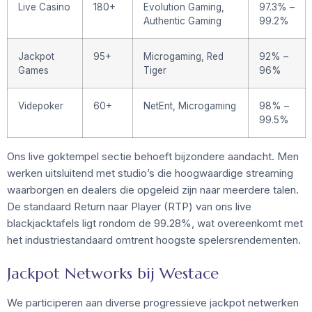
Live Casino
180+
Evolution Gaming,
97.3% –
Authentic Gaming
99.2%
Jackpot
95+
Microgaming, Red
92% –
Games
Tiger
96%
Videpoker
60+
NetEnt, Microgaming
98% –
99.5%
Ons live goktempel sectie behoeft bijzondere aandacht. Men
werken uitsluitend met studio’s die hoogwaardige streaming
waarborgen en dealers die opgeleid zijn naar meerdere talen.
De standaard Return naar Player (RTP) van ons live
blackjacktafels ligt rondom de 99.28%, wat overeenkomt met
het industriestandaard omtrent hoogste spelersrendementen.
Jackpot Networks bij Westace
We participeren aan diverse progressieve jackpot netwerken