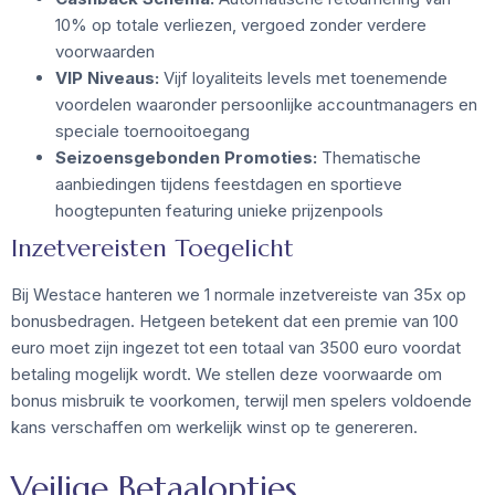
10% op totale verliezen, vergoed zonder verdere
voorwaarden
VIP Niveaus:
Vijf loyaliteits levels met toenemende
voordelen waaronder persoonlijke accountmanagers en
speciale toernooitoegang
Seizoensgebonden Promoties:
Thematische
aanbiedingen tijdens feestdagen en sportieve
hoogtepunten featuring unieke prijzenpools
Inzetvereisten Toegelicht
Bij Westace hanteren we 1 normale inzetvereiste van 35x op
bonusbedragen. Hetgeen betekent dat een premie van 100
euro moet zijn ingezet tot een totaal van 3500 euro voordat
betaling mogelijk wordt. We stellen deze voorwaarde om
bonus misbruik te voorkomen, terwijl men spelers voldoende
kans verschaffen om werkelijk winst op te genereren.
Veilige Betaalopties