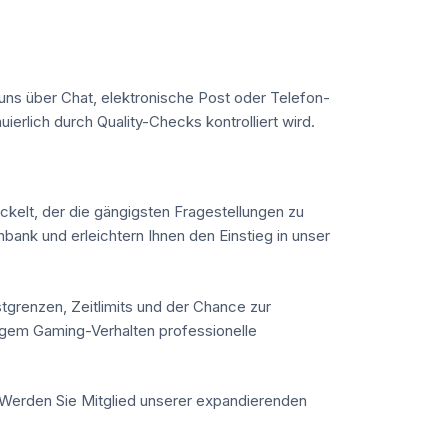
ns über Chat, elektronische Post oder Telefon-
uierlich durch Quality-Checks kontrolliert wird.
ckelt, der die gängigsten Fragestellungen zu
ank und erleichtern Ihnen den Einstieg in unser
tgrenzen, Zeitlimits und der Chance zur
gem Gaming-Verhalten professionelle
e. Werden Sie Mitglied unserer expandierenden