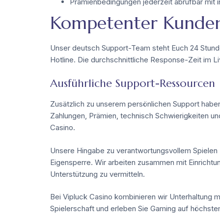
Prämienbedingungen jederzeit abrufbar mit 
Kompetenter Kunden
Unser deutsch Support-Team steht Euch 24 Stunden
Hotline. Die durchschnittliche Response-Zeit im Liv
Ausführliche Support-Ressourcen
Zusätzlich zu unserem persönlichen Support haben 
Zahlungen, Prämien, technisch Schwierigkeiten und
Casino.
Unsere Hingabe zu verantwortungsvollem Spielen ze
Eigensperre. Wir arbeiten zusammen mit Einricht
Unterstützung zu vermitteln.
Bei Vipluck Casino kombinieren wir Unterhaltung m
Spielerschaft und erleben Sie Gaming auf höchste