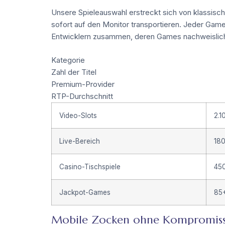
Unsere Spieleauswahl erstreckt sich von klassisc
sofort auf den Monitor transportieren. Jeder Game
Entwicklern zusammen, deren Games nachweislich 
Kategorie
Zahl der Titel
Premium-Provider
RTP-Durchschnitt
Video-Slots
2.1
Live-Bereich
18
Casino-Tischspiele
45
Jackpot-Games
85
Mobile Zocken ohne Kompromis