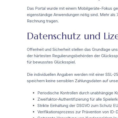
Das Portal wurde mit einem Mobilgeräte-Fokus ges
eigenständige Anwendungen nötig sind. Mehr als 7
Rechnung tragen.
Datenschutz und Liz
Offenheit und Sicherheit stellen das Grundlage un
der härtesten Regulierungsbehörden der Glücksspie
für bewusstes Glücksspiel.
Die individuellen Angaben werden mit einer SSL-25
speichern keine sensiblen Zahlungsdaten auf uns
Periodische Kontrollen durch unabhängige K
Zweifaktor-Authentifizierung für alle Spieler
Strikte Einhaltung der DSGVO zum Schutz EU
Verifikationsprozess zur Prävention von ID