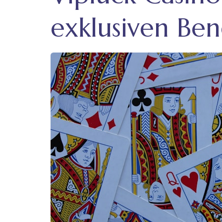
exklusiven Ben