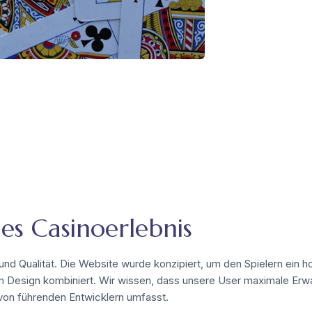
s Casinoerlebnis
 und Qualität. Die Website wurde konzipiert, um den Spielern ein 
 Design kombiniert. Wir wissen, dass unsere User maximale Erwa
 von führenden Entwicklern umfasst.