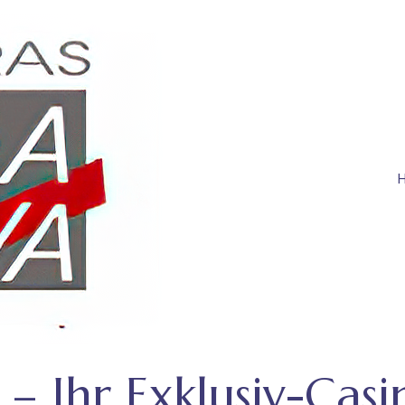
 – Ihr Exklusiv-Casi