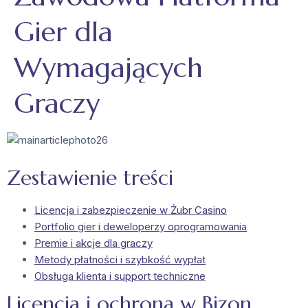
Gier dla
Wymagających
Graczy
Zestawienie treści
Licencja i zabezpieczenie w Żubr Casino
Portfolio gier i deweloperzy oprogramowania
Premie i akcje dla graczy
Metody płatności i szybkość wypłat
Obsługa klienta i support techniczne
Licencja i ochrona w Bizon