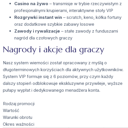
Casino na żywo
– transmisje w trybie rzeczywistym z
profesjonalnymi krupierami, interaktywne stoły VIP
Rozgrywki instant win
– scratch, keno, kółka fortuny
oraz dodatkowe szybkie zabawy losowe
Zawody i rywalizacje
– stałe zawody z funduszami
nagród dla czołowych graczy
Nagrody i akcje dla graczy
Nasz system wierności został opracowany z myślą o
długoterminowych korzyściach dla aktywnych użytkowników.
System VIP formuje się z 6 poziomów, przy czym każdy
dalszy stopień odblokowuje ekskluzywne przywileje, wyższe
pułapy wypłat i dedykowanego menadżera konta.
Rodzaj promocji
Wartość
Warunki obrotu
Okres ważności