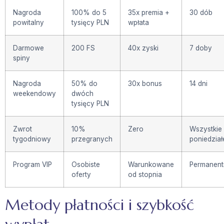
Nagroda
100% do 5
35x premia +
30 dób
powitalny
tysięcy PLN
wpłata
Darmowe
200 FS
40x zyski
7 doby
spiny
Nagroda
50% do
30x bonus
14 dni
weekendowy
dwóch
tysięcy PLN
Zwrot
10%
Zero
Wszystkie
tygodniowy
przegranych
poniedział
Program VIP
Osobiste
Warunkowane
Permanent
oferty
od stopnia
Metody płatności i szybkość