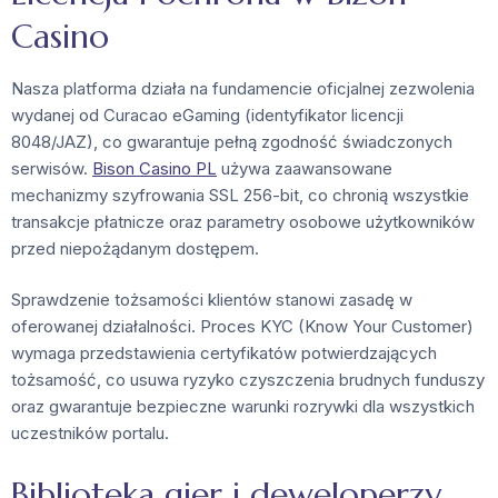
Casino
Nasza platforma działa na fundamencie oficjalnej zezwolenia
wydanej od Curacao eGaming (identyfikator licencji
8048/JAZ), co gwarantuje pełną zgodność świadczonych
serwisów.
Bison Casino PL
używa zaawansowane
mechanizmy szyfrowania SSL 256-bit, co chronią wszystkie
transakcje płatnicze oraz parametry osobowe użytkowników
przed niepożądanym dostępem.
Sprawdzenie tożsamości klientów stanowi zasadę w
oferowanej działalności. Proces KYC (Know Your Customer)
wymaga przedstawienia certyfikatów potwierdzających
tożsamość, co usuwa ryzyko czyszczenia brudnych funduszy
oraz gwarantuje bezpieczne warunki rozrywki dla wszystkich
uczestników portalu.
Biblioteka gier i deweloperzy