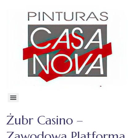
Żubr Casino –
Zawodowa Platforma