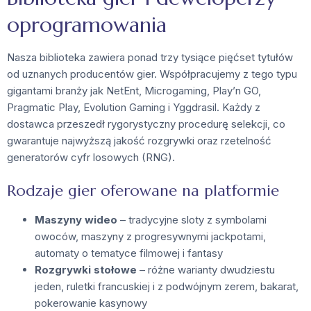
oprogramowania
Nasza biblioteka zawiera ponad trzy tysiące pięćset tytułów
od uznanych producentów gier. Współpracujemy z tego typu
gigantami branży jak NetEnt, Microgaming, Play’n GO,
Pragmatic Play, Evolution Gaming i Yggdrasil. Każdy z
dostawca przeszedł rygorystyczny procedurę selekcji, co
gwarantuje najwyższą jakość rozgrywki oraz rzetelność
generatorów cyfr losowych (RNG).
Rodzaje gier oferowane na platformie
Maszyny wideo
– tradycyjne sloty z symbolami
owoców, maszyny z progresywnymi jackpotami,
automaty o tematyce filmowej i fantasy
Rozgrywki stołowe
– różne warianty dwudziestu
jeden, ruletki francuskiej i z podwójnym zerem, bakarat,
pokerowanie kasynowy