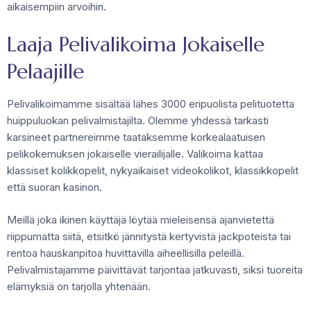
aikaisempiin arvoihin.
Laaja Pelivalikoima Jokaiselle
Pelaajille
Pelivalikoimamme sisältää lähes 3000 eripuolista pelituotetta
huippuluokan pelivalmistajilta. Olemme yhdessä tarkasti
karsineet partnereimme taataksemme korkealaatuisen
pelikokemuksen jokaiselle vierailijalle. Valikoima kattaa
klassiset kolikkopelit, nykyaikaiset videokolikot, klassikkopelit
että suoran kasinon.
Meillä joka ikinen käyttäjä löytää mieleisensä ajanvietettä
riippumatta siitä, etsitkö jännitystä kertyvistä jackpoteista tai
rentoa hauskanpitoa huvittavilla aiheellisilla peleillä.
Pelivalmistajamme päivittävät tarjontaa jatkuvasti, siksi tuoreita
elämyksiä on tarjolla yhtenään.