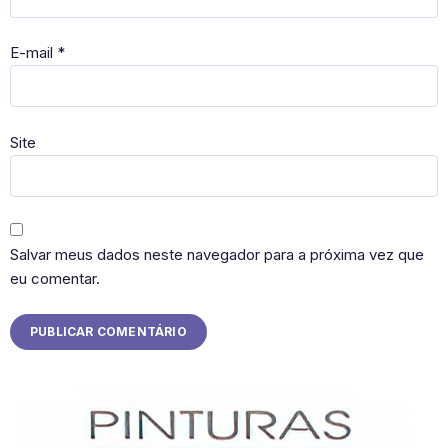
E-mail
*
Site
Salvar meus dados neste navegador para a próxima vez que
eu comentar.