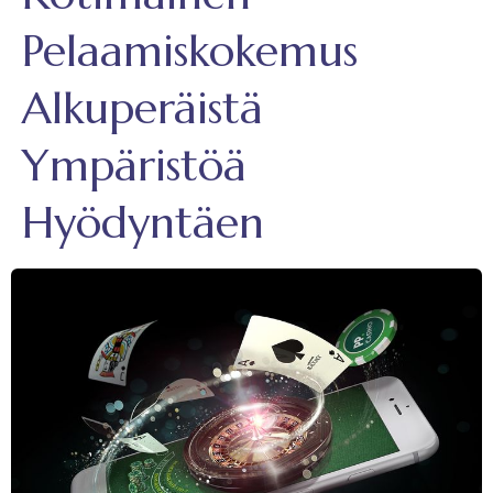
Pelaamiskokemus
Alkuperäistä
Ympäristöä
Hyödyntäen