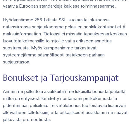
vaativia Euroopan standardeja kaikissa toiminnassamme.
Hyödynnämme 256-bittistä SSL-suojausta jokaisessa
datansiirrossa suojataksemme pelaajien henkilökohtaiset että
maksuinformaation. Tietojasi ei missään tapauksessa koskaan
luovuteta kolmansille toimijoille vailla erikseen annettua
suostumusta. Myös kumppanimme tarkastavat
systeemejämme säännöllisesti taatakseen parhaan
suojaustason.
Bonukset ja Tarjouskampanjat
Annamme palkintoja asiakkaitamme lukuisilla bonustarjouksilla,
mitkä on erityisesti kehitetty nostamaan pelikokemusta ja
pidentämään peliaikaa. Tervetulobonus tuo loistavaa lisäarvoa
alkuvaiheen talletuksiin, että pitkäaikaiset asiakkaamme saavat
jatkuvista promootiosta.