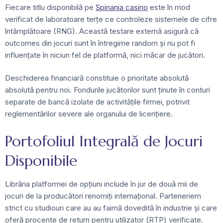
Fiecare titlu disponibilă pe
Spinania casino
este în mod
verificat de laboratoare terțe ce controleze sistemele de cifre
întâmplătoare (RNG). Această testare externă asigură că
outcomes din jocuri sunt în întregime random și nu pot fi
influențate în niciun fel de platformă, nici măcar de jucători.
Deschiderea financiară constituie o prioritate absolută
absolută pentru noi. Fondurile jucătorilor sunt ținute în conturi
separate de bancă izolate de activitățile firmei, potrivit
reglementărilor severe ale organului de licențiere.
Portofoliul Integrală de Jocuri
Disponibile
Librăria platformei de opțiuni include în jur de două mii de
jocuri de la producători renomiți internațional. Parteneriem
strict cu studiouri care au au faimă dovedită în industrie și care
oferă procente de return pentru utilizator (RTP) verificate.