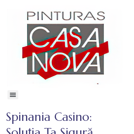
Spinania Casino:
Soluția Ta Sigură