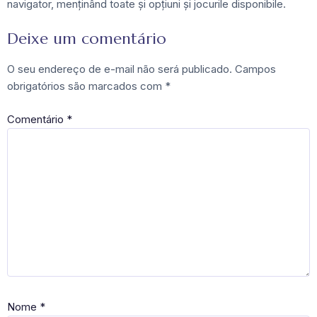
navigator, menținând toate și opțiuni și jocurile disponibile.
Deixe um comentário
O seu endereço de e-mail não será publicado.
Campos
obrigatórios são marcados com
*
Comentário
*
Nome
*