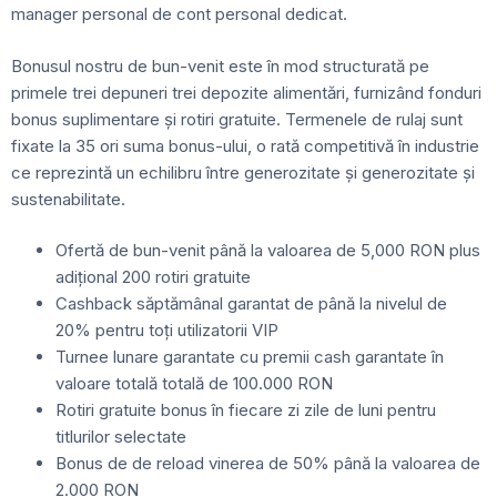
manager personal de cont personal dedicat.
Bonusul nostru de bun-venit este în mod structurată pe
primele trei depuneri trei depozite alimentări, furnizând fonduri
bonus suplimentare și rotiri gratuite. Termenele de rulaj sunt
fixate la 35 ori suma bonus-ului, o rată competitivă în industrie
ce reprezintă un echilibru între generozitate și generozitate și
sustenabilitate.
Ofertă de bun-venit până la valoarea de 5,000 RON plus
adițional 200 rotiri gratuite
Cashback săptămânal garantat de până la nivelul de
20% pentru toți utilizatorii VIP
Turnee lunare garantate cu premii cash garantate în
valoare totală totală de 100.000 RON
Rotiri gratuite bonus în fiecare zi zile de luni pentru
titlurilor selectate
Bonus de de reload vinerea de 50% până la valoarea de
2.000 RON