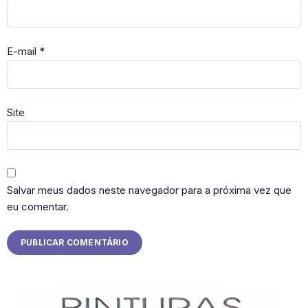
E-mail
*
Site
Salvar meus dados neste navegador para a próxima vez que
eu comentar.