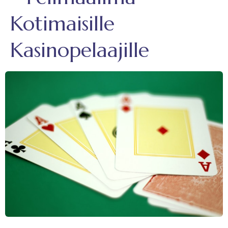
Kotimaisille
Kasinopelaajille