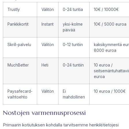
Trustly
Välitön
0-24 tuntia
10€ / 10000€
Pankkikortit
Instant
yksi-kolme
10€ / 5000 euroa
päivää
Skrill-palvelu
Välitön
0-12 tuntiin
kaksikymmentä eur
8000 euroa
MuchBetter
Heti
0-24 tuntiin
10 euroa /
seitsemäntuhattavi
euroa
Paysafecard-
Välitön
Ei
10 euroa / 1000€
vaihtoehto
mahdollinen
Nostojen varmennusprosessi
Primaarin kotiutuksen kohdalla tarvitsemme henkilötietojesi