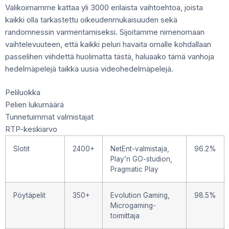
Valikoimamme kattaa yli 3000 erilaista vaihtoehtoa, joista
kaikki olla tarkastettu oikeudenmukaisuuden sekä
randomnessin varmentamiseksi. Sijoitamme nimenomaan
vaihtelevuuteen, että kaikki peluri havaita omalle kohdallaan
passelihen viihdettä huolimatta tästä, haluaako tämä vanhoja
hedelmäpelejä taikka uusia videohedelmäpelejä.
Peliluokka
Pelien lukumäärä
Tunnetuimmat valmistajat
RTP-keskiarvo
Slotit
2400+
NetEnt-valmistaja,
96.2%
Play’n GO-studion,
Pragmatic Play
Pöytäpelit
350+
Evolution Gaming,
98.5%
Microgaming-
toimittaja