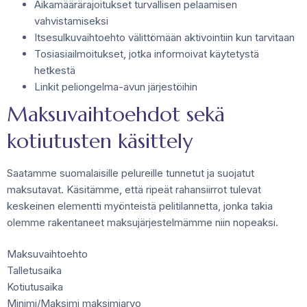
Aikamäärärajoitukset turvallisen pelaamisen
vahvistamiseksi
Itsesulkuvaihtoehto välittömään aktivointiin kun tarvitaan
Tosiasiailmoitukset, jotka informoivat käytetystä
hetkestä
Linkit peliongelma-avun järjestöihin
Maksuvaihtoehdot sekä
kotiutusten käsittely
Saatamme suomalaisille pelureille tunnetut ja suojatut
maksutavat. Käsitämme, että ripeät rahansiirrot tulevat
keskeinen elementti myönteistä pelitilannetta, jonka takia
olemme rakentaneet maksujärjestelmämme niin nopeaksi.
Maksuvaihtoehto
Talletusaika
Kotiutusaika
Minimi/Maksimi maksimiarvo