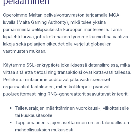
pelaaminen
Operoimme Maltan pelivalvontaviraston tarjoamalla MGA-
luvalla (Malta Gaming Authority), mikä tulee yksinä
parhaimmista pelilupauksista Euroopan mantereella. Tämä
lupalehti turvaa, jotta kokonainen työmme kunnioittaa vaativia
lakeja sekä pelaajien oikeudet olla varjellut globaalien
vaatimusten mukaan.
Käytämme SSL-enkryptiota joka ikisessä datansiirroissa, mikä
viittaa sitä että tietosi ning transaktioisi ovat kattavasti tallessa.
Peliliiketoimintaamme auditoivat jatkuvasti itsenäiset
organisaatiot taatakseen, miten kolikkopelit pyörivät
puolueettomasti ning RNG-generaattorit saavuttavat kriteerit.
Talletusrajojen määrittäminen vuorokausi-, viikoittaiselle
tai kuukausitasolle
Tappiomäärien rajojen asettaminen omien taloudellisten
mahdollisuuksien mukaisesti