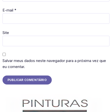
E-mail
*
Site
Salvar meus dados neste navegador para a próxima vez que
eu comentar.