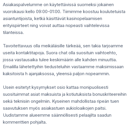
Asiakaspalvelumme on käytettävissä suomeksi jokainen
vuorokausi kello 09:00-01:00. Tiimimme koostuu koulutetuista
asiantuntijoista, ketkä käsittävät kasinopelaamisen
erityispiirteet ning voivat auttaa nopeasti vaihtelevissa
tilanteissa.
Tavoitettavuus olla meikäläisille tärkeää, sen takia tarjoamme
useita kontaktitapoja. Suora chat olla suosituin vaihtoehto,
jossa vastausaika tulee keskimäärin alle kahden minuuttia.
Emaililla lähetettyihin tiedusteluihin vastaamme maksimissaan
kaksitoista h ajanjaksossa, yleensä paljon nopeammin.
Usein esitetyt kysymykset osio kattaa monipuolisesti
suosituimmat asiat maksuista ja kotiutuksista bonuskriteereihin
sekä teknisiin ongelmiin. Kyseinen mahdollistaa ripeän tuen
saavutuksen myös asiakastuen aukioloaikojen paitsi.
Uudistamme alueemme säännöllisesti pelaajilta saadun
kommenttien pohjalta.