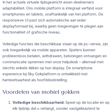
In het actuele virtuele tijdsgewricht eisen deelnemers
adaptabiliteit. Ons mobile platform is integraal verfijnd voor
smartphones en tablets, onafhankelijk van het platform. De
responsieve UI past zich automatische aan ieder
displayformaat bij, waarbij geen toegevingen te plegen aan
functionaliteit of grafische niveau.
Volledige functies die beschikbaar staan op de pc-versie, zijn
ook toegankelijk via mobile apparaten. Spelers kunnen
probleemloos betalen, withdrawen, beloningen ontvangen en
communicatie opnemen met onze helpdesk – allemaal met
slechts enkele tikken op hun display. De smartphone
experience bij Sky Gokplatform is ontwikkeld met
hanteerbaarheid als hoofddoelstelling.
Voordelen van mobiel gokken
Volledige beschikbaarheid:
Speel op de locatie en op
elk tijdstip dat u verlangt, zonder vastgekluisterd te