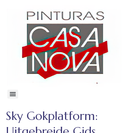
Sky Gokplatform:
Uitgebreide Gids