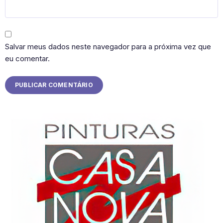
Salvar meus dados neste navegador para a próxima vez que
eu comentar.