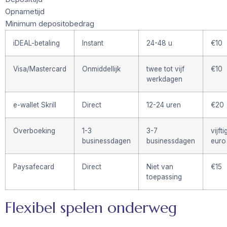
Opnametijd
Minimum depositobedrag
iDEAL-betaling
Instant
24-48 u
€10
Visa/Mastercard
Onmiddellijk
twee tot vijf
€10
werkdagen
e-wallet Skrill
Direct
12-24 uren
€20
Overboeking
1-3
3-7
vijfti
businessdagen
businessdagen
euro
Paysafecard
Direct
Niet van
€15
toepassing
Flexibel spelen onderweg