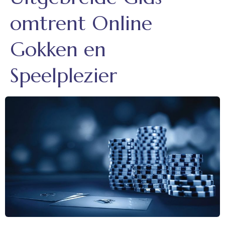
omtrent Online
Gokken en
Speelplezier