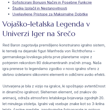
Sofisticirani Bonusni Načini in Posebne Funkcije
Študija Izplačil in Nestanovitnosti
Uveljavljene Pristope za Maksimalne Dobitke
Vojaško-letalska Legenda v
Univerzi Iger na Srečo
Red Baron zagotavlja premišljeno konstruirano igralno sistem,
ki temelji na dejanski figuri Manfreda von Richthofena –
germanskega lovskega pilota prve planetarne vojne z
potrjenim rekordom 80 dokumentiranih zračnih zmag. Naša
igra prenese to legendarno zgodbo v novo igralno sfero z
skrbno izdelanimi slikovnimi elementi in odličnimi avdio efekti.
Ustvarjena je bila z vizijo na igralce, ki spoštujejo avtentičnost
in dinamično igralnost. Slehernen element, od znakov do
animacij, odraža atmosfero letalskega bojevanja zgodnjih 20.
let minulega stoletja. Igralni valj vsebuje znake kot so 3-krilna
letala, častne medalje, zgodovinske fotoaparate in gotovo