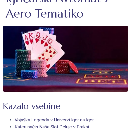
Aero Tematiko
Kazalo vsebine
Vojaška Legenda v Univerzi Iger na Iger
Kateri način Naša Slot Deluje v Praksi