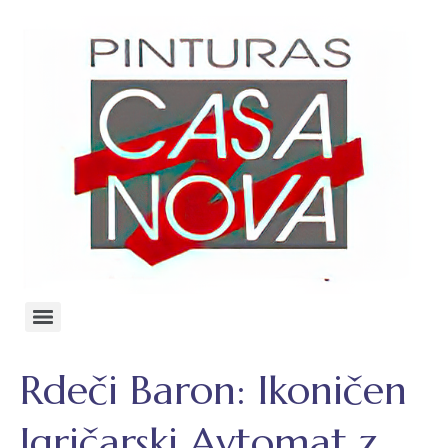
Rdeči Baron: Ikoničen
Igričarski Avtomat z