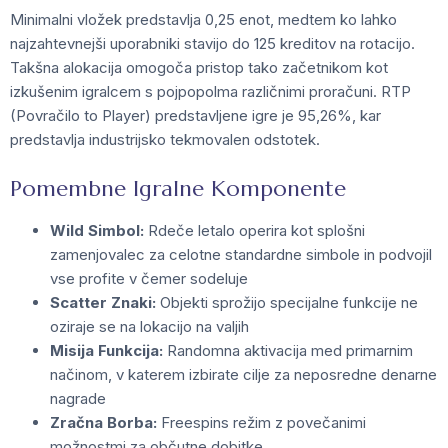
Minimalni vložek predstavlja 0,25 enot, medtem ko lahko
najzahtevnejši uporabniki stavijo do 125 kreditov na rotacijo.
Takšna alokacija omogoča pristop tako začetnikom kot
izkušenim igralcem s pojpopolma različnimi proračuni. RTP
(Povračilo to Player) predstavljene igre je 95,26%, kar
predstavlja industrijsko tekmovalen odstotek.
Pomembne Igralne Komponente
Wild Simbol:
Rdeče letalo operira kot splošni
zamenjovalec za celotne standardne simbole in podvojil
vse profite v čemer sodeluje
Scatter Znaki:
Objekti sprožijo specijalne funkcije ne
oziraje se na lokacijo na valjih
Misija Funkcija:
Randomna aktivacija med primarnim
načinom, v katerem izbirate cilje za neposredne denarne
nagrade
Zračna Borba:
Freespins režim z povečanimi
možnostmi za občutne dobitke