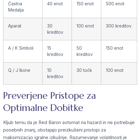
Častna
40 enot
150 enot
500 enot
Medalja
Aparat
30
100 enot
300 kreditov
kreditov
A / K Simboli
15
50
150 enot
kreditov
kreditov
Q / J Ikone
10
30 točk
100 enot
kreditov
Preverjene Pristope za
Optimalne Dobitke
Kljub temu da je Red Baron avtomat na hazard in ne potrebuje
posebnih znanj, obstajajo preizkušeni pristopi za
maksimizacijo igralne izkušnje. Razumevanje volatilnosti je