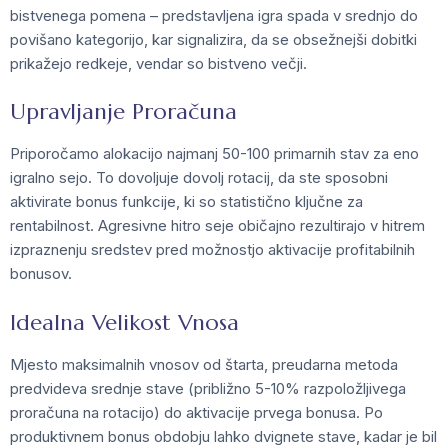
bistvenega pomena – predstavljena igra spada v srednjo do
povišano kategorijo, kar signalizira, da se obsežnejši dobitki
prikažejo redkeje, vendar so bistveno večji.
Upravljanje Proračuna
Priporočamo alokacijo najmanj 50-100 primarnih stav za eno
igralno sejo. To dovoljuje dovolj rotacij, da ste sposobni
aktivirate bonus funkcije, ki so statistično ključne za
rentabilnost. Agresivne hitro seje običajno rezultirajo v hitrem
izpraznenju sredstev pred možnostjo aktivacije profitabilnih
bonusov.
Idealna Velikost Vnosa
Mjesto maksimalnih vnosov od štarta, preudarna metoda
predvideva srednje stave (približno 5-10% razpoložljivega
proračuna na rotacijo) do aktivacije prvega bonusa. Po
produktivnem bonus obdobju lahko dvignete stave, kadar je bil