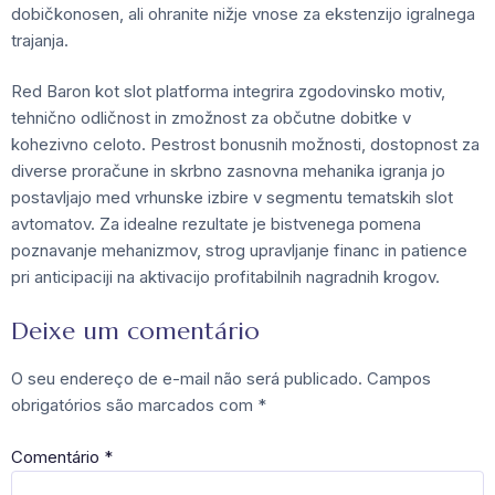
dobičkonosen, ali ohranite nižje vnose za ekstenzijo igralnega
trajanja.
Red Baron kot slot platforma integrira zgodovinsko motiv,
tehnično odličnost in zmožnost za občutne dobitke v
kohezivno celoto. Pestrost bonusnih možnosti, dostopnost za
diverse proračune in skrbno zasnovna mehanika igranja jo
postavljajo med vrhunske izbire v segmentu tematskih slot
avtomatov. Za idealne rezultate je bistvenega pomena
poznavanje mehanizmov, strog upravljanje financ in patience
pri anticipaciji na aktivacijo profitabilnih nagradnih krogov.
Deixe um comentário
O seu endereço de e-mail não será publicado.
Campos
obrigatórios são marcados com
*
Comentário
*