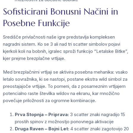
Sofisticirani Bonusni Načini in
Posebne Funkcije
Središče privlačnosti naše igre predstavlja kompleksen
nagradni sistem. Ko se 3 ali nad tri scatter simbolov pojavi
kjerkoli koli na bobnih, igralec sproži funkcijo “Letalske Bitke”,
kjer prejme brezplačne vrtljaje.
Med brezplačnimi vrtljaji se aktivira posebna mehanika: vsako
letalo sovražnika, ki se nastopi, postane ekstra wild simbol za
preostajajoče vrtljaje. To pomeni, da z posameznim vrtljajem
potencialno raste številka wildov na ekranu, kar množično
povečuje priložnosti za ogromne kombinacije.
Prva Stopnja – Priprava:
3 scatter znaki nagradijo 15
prostih spinov z možnostjo ponovnega aktivacije
Druga Raven – Bojni Let:
4 scatter znaki zagotovijo 20