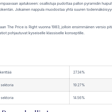
paavaan ajatukseen: osallistuja pudottaa pallon pyramidin huipul
tokentän. Jokainen nappula muodostaa yhtä suuren todennäköisyyde
aan The Price is Right vuonna 1983, jolloin ensimmäinen versio piti 
ot pohjautuvat kyseiselle klassiselle konseptille.
kenttää
27.34%
 sektoria
19.27%
 sektoria
14.56%