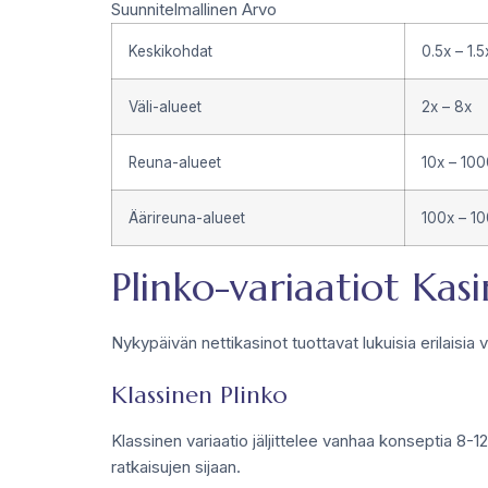
Suunnitelmallinen Arvo
Keskikohdat
0.5x – 1.5
Väli-alueet
2x – 8x
Reuna-alueet
10x – 10
Äärireuna-alueet
100x – 1
Plinko-variaatiot Kasi
Nykypäivän nettikasinot tuottavat lukuisia erilaisia v
Klassinen Plinko
Klassinen variaatio jäljittelee vanhaa konseptia 8-12 
ratkaisujen sijaan.