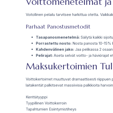
Voittomenetelmät ja 
Voitollinen pelailu tarvitsee harkittua otetta. Vaik
Parhaat Panostusmetodit
Tasapanosmenetelmä:
Säilytä kaikki sijo
Porrastettu nosto:
Nosta panosta 10-15% ku
Kahdenvälinen jako:
Jaa pelikassa 2 osaan 
Pelirajat:
Aseta selvät voitto- ja häviörajat 
Maksukertoimien Tul
Voittokertoimet muuttuvat dramaattisesti riippuen 
laitakentät palkitsevat massiivisia palkkioita harvo
Kenttätyyppi
Tyypillinen Voittokerroin
Tapahtumien Esiintymistiheys