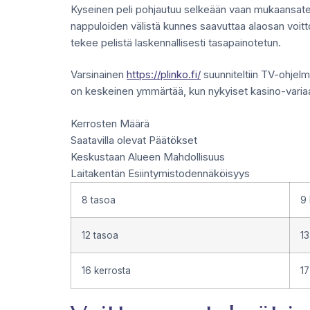
Kyseinen peli pohjautuu selkeään vaan mukaansatem
nappuloiden välistä kunnes saavuttaa alaosan voit
tekee pelistä laskennallisesti tasapainotetun.
Varsinainen
https://plinko.fi/
suunniteltiin TV-ohjelm
on keskeinen ymmärtää, kun nykyiset kasino-variaati
Kerrosten Määrä
Saatavilla olevat Päätökset
Keskustaan Alueen Mahdollisuus
Laitakentän Esiintymistodennäköisyys
8 tasoa
9 
12 tasoa
13
16 kerrosta
17