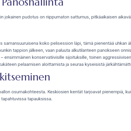
Panoshallinta
kakin jokainen pudotus on riippumaton sattumus, pitkäaikaisen aikav
itus samansuuruisena koko pelisession läpi, tämä pienentää uhkan 
nkin tappion jälkeen, vaan paluuta alkutilanteen panokseen onn
– ensimmäinen konservatiivisille sijoituksille, toinen aggressiivi
etukäteen pelaamisen aloittamista ja seuraa kyseisistä järkähtämät
kitseminen
pallon osumakohteesta. Keskiosien kentät tarjoavat pienempiä, kui
in tapahtuvissa tapauksissa.