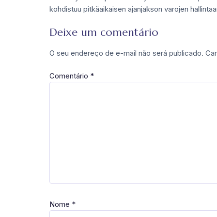
kohdistuu pitkäaikaisen ajanjakson varojen hallint
Deixe um comentário
O seu endereço de e-mail não será publicado.
Cam
Comentário
*
Nome
*