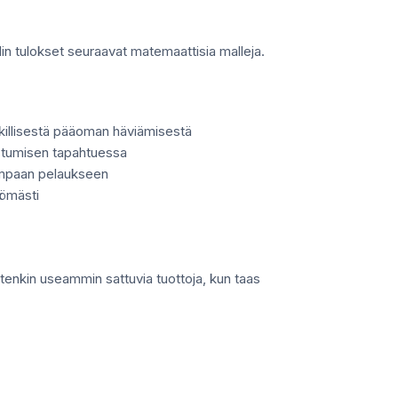
älin tulokset seuraavat matemaattisia malleja.
äkillisestä pääoman häviämisestä
istumisen tapahtuessa
sempaan pelaukseen
tömästi
tenkin useammin sattuvia tuottoja, kun taas