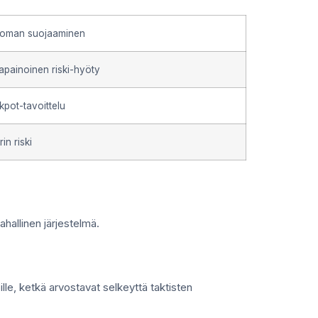
oman suojaaminen
apainoinen riski-hyöty
kpot-tavoittelu
in riski
rahallinen järjestelmä.
öille, ketkä arvostavat selkeyttä taktisten