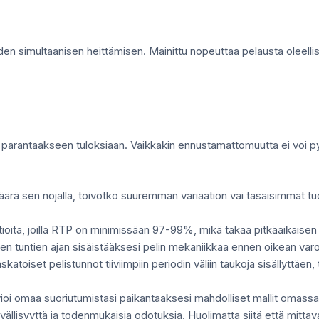
en simultaanisen heittämisen. Mainittu nopeuttaa pelausta oleellisesti
ja parantaakseen tuloksiaan. Vaikkakin ennustamattomuutta ei voi py
ärä sen nojalla, toivotko suuremman variaation vai tasaisimmat tu
tioita, joilla RTP on minimissään 97-99%, mikä takaa pitkäaikaisen
n tuntien ajan sisäistääksesi pelin mekaniikkaa ennen oikean var
skatoiset pelistunnot tiiviimpiin periodin väliin taukoja sisällyttäen
vioi omaa suoriutumistasi paikantaaksesi mahdolliset mallit omassa
ivällisyyttä ja todenmukaisia odotuksia. Huolimatta siitä että mittav