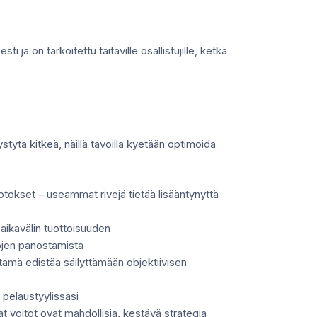
 ja on tarkoitettu taitaville osallistujille, ketkä
stytä kitkeä, näillä tavoilla kyetään optimoida
otokset – useammat rivejä tietää lisääntynyttä
 aikavälin tuottoisuuden
ojen panostamista
, tämä edistää säilyttämään objektiivisen
 pelaustyylissäsi
at voitot ovat mahdollisia, kestävä strategia