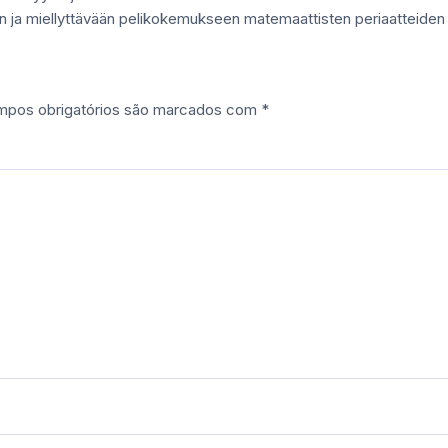
aan ja miellyttävään pelikokemukseen matemaattisten periaatteiden 
pos obrigatórios são marcados com
*