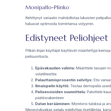
Monipallo-Plinko
Kehittynyt variaatio mahdollistaa lukuisten pelipallod
haluavat optimoida toimintansa volyymin.
Edistyneet Peliohjeet
Pitkän linjan käyttäjät käyttävät määritettyjä keino
pelisuoritusta.
Epävakauden valinta:
Määrittele tasojen mä
volatiliteettia
Palauttamisprosentin selvitys:
Etsi variaa
Ilmaispelin käyttö:
Testaa demopeliä useide
Pelisessioiden suunnittelu:
Paloittele kaua
päätösrakenteen
Datan kerääminen:
Monitoroi tuloksia ja ar
Menestyksekäs pelailu edellyttää itsehillintää, kärs