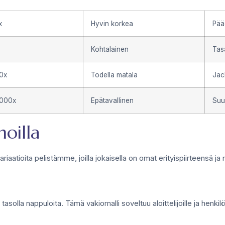
x
Hyvin korkea
Pää
Kohtalainen
Tas
00x
Todella matala
Jac
0000x
Epätavallinen
Suur
noilla
ariaatioita pelistämme, joilla jokaisella on omat erityispiirteensä ja 
tasolla nappuloita. Tämä vakiomalli soveltuu aloittelijoille ja henkil