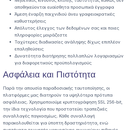
Μηδενικός κίνδυνος κλοπής ταυτότητας καθώς δεν
αποθηκεύονται ευαίσθητα προσωπικά έγγραφα
Άμεση έναρξη παιχνιδιού άνευ γραφειοκρατικές
καθυστερήσεις
Απόλυτος έλεγχος των δεδομένων σας και ποιες
πληροφορίες μοιράζεστε
Ταχύτερες διαδικασίες ανάληψης δίχως επιπλέον
επαληθεύσεις
Δυνατότητα διατήρησης πολλαπλών λογαριασμών
για διαφορετικούς προϋπολογισμούς
Ασφάλεια και Πιστότητα
Παρά την απουσία παραδοσιακής ταυτοποίησης, οι
πλατφόρμες μας διατηρούν τα υψηλότερα πρότυπα
ασφάλειας. Χρησιμοποιούμε κρυπτογράφηση SSL 256-bit,
την ίδια τεχνολογία που προστατεύει τραπεζικές
συναλλαγές παγκοσμίως. Κάθε συναλλαγή
παρακολουθείται για ύποπτη δραστηριότητα, ενώ
συστήματα τεχνητής νοημοσύνης ανιχνεύουν πιθανές