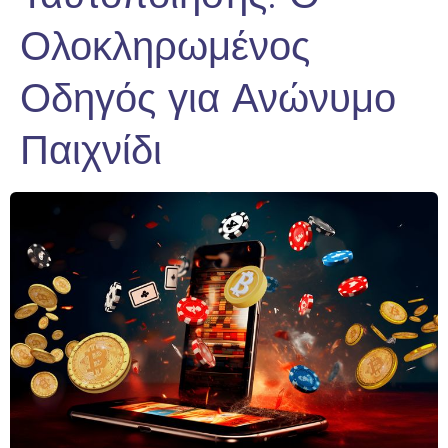
Ολοκληρωμένος
Οδηγός για Ανώνυμο
Παιχνίδι