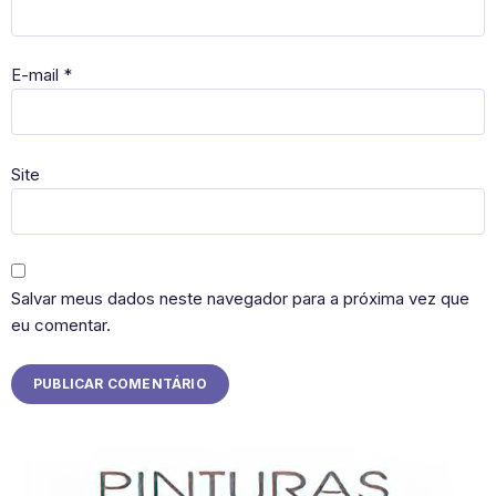
E-mail
*
Site
Salvar meus dados neste navegador para a próxima vez que
eu comentar.