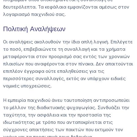
δευτερόλεπτα. Τα κεφάλαια εμφανίζονται αμέσως στον
λογαριασμό παιχνιδιού σας.
Πολιτική Αναλήψεων
Οι αναλήψεις ακολουθούν την ίδια απλή λογική. Επιλέγετε
το ποσό, επιβεβαιώνετε τη συναλλαγή και τα χρήματα
μεταφέρονται στον προορισμό σας εντός των χρονικών
πλαισίων που αναφέρονται στον πίνακα. Δεν απαιτούνται
επιπλέον έγγραφα ούτε επαληθεύσεις για τις
περισσότερες συναλλαγές, εκτός αν υπάρχουν ειδικές
νομικές υποχρεώσεις.
Η εμπειρία παιχνιδιού άνευ ταυτοποίηση αντιπροσωπεύει
το μέλλον της διαδικτυακής ψυχαγωγίας. Συνδυάζει την
ταχύτητα, την ασφάλεια και την προστασία της
ιδιωτικότητας με τρόπο που ανταποκρίνεται στις
σύγχρονες απαιτήσεις των παικτών που εκτιμούν τον
χρόνο και τα προσωπικά τους δεδομένα.