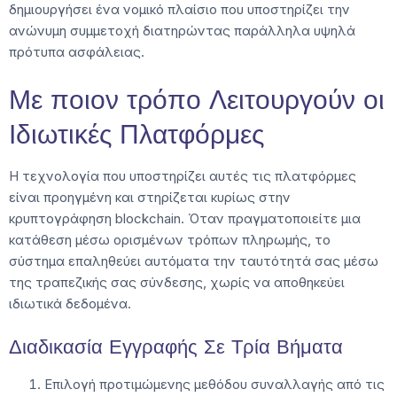
δημιουργήσει ένα νομικό πλαίσιο που υποστηρίζει την
ανώνυμη συμμετοχή διατηρώντας παράλληλα υψηλά
πρότυπα ασφάλειας.
Με ποιον τρόπο Λειτουργούν οι
Ιδιωτικές Πλατφόρμες
Η τεχνολογία που υποστηρίζει αυτές τις πλατφόρμες
είναι προηγμένη και στηρίζεται κυρίως στην
κρυπτογράφηση blockchain. Όταν πραγματοποιείτε μια
κατάθεση μέσω ορισμένων τρόπων πληρωμής, το
σύστημα επαληθεύει αυτόματα την ταυτότητά σας μέσω
της τραπεζικής σας σύνδεσης, χωρίς να αποθηκεύει
ιδιωτικά δεδομένα.
Διαδικασία Εγγραφής Σε Τρία Βήματα
Επιλογή προτιμώμενης μεθόδου συναλλαγής από τις