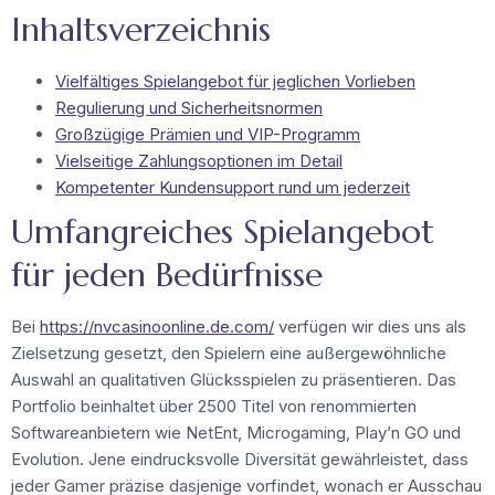
Inhaltsverzeichnis
Vielfältiges Spielangebot für jeglichen Vorlieben
Regulierung und Sicherheitsnormen
Großzügige Prämien und VIP-Programm
Vielseitige Zahlungsoptionen im Detail
Kompetenter Kundensupport rund um jederzeit
Umfangreiches Spielangebot
für jeden Bedürfnisse
Bei
https://nvcasinoonline.de.com/
verfügen wir dies uns als
Zielsetzung gesetzt, den Spielern eine außergewöhnliche
Auswahl an qualitativen Glücksspielen zu präsentieren. Das
Portfolio beinhaltet über 2500 Titel von renommierten
Softwareanbietern wie NetEnt, Microgaming, Play’n GO und
Evolution. Jene eindrucksvolle Diversität gewährleistet, dass
jeder Gamer präzise dasjenige vorfindet, wonach er Ausschau