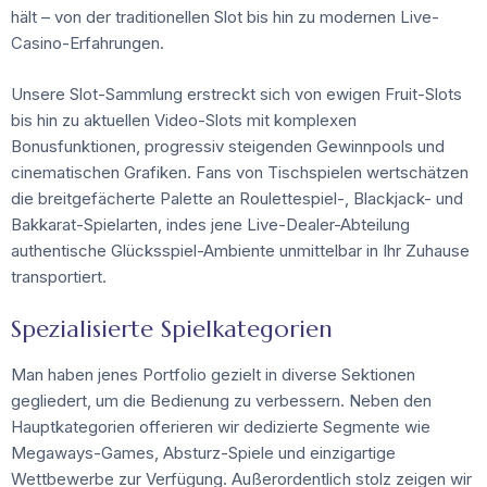
hält – von der traditionellen Slot bis hin zu modernen Live-
Casino-Erfahrungen.
Unsere Slot-Sammlung erstreckt sich von ewigen Fruit-Slots
bis hin zu aktuellen Video-Slots mit komplexen
Bonusfunktionen, progressiv steigenden Gewinnpools und
cinematischen Grafiken. Fans von Tischspielen wertschätzen
die breitgefächerte Palette an Roulettespiel-, Blackjack- und
Bakkarat-Spielarten, indes jene Live-Dealer-Abteilung
authentische Glücksspiel-Ambiente unmittelbar in Ihr Zuhause
transportiert.
Spezialisierte Spielkategorien
Man haben jenes Portfolio gezielt in diverse Sektionen
gegliedert, um die Bedienung zu verbessern. Neben den
Hauptkategorien offerieren wir dedizierte Segmente wie
Megaways-Games, Absturz-Spiele und einzigartige
Wettbewerbe zur Verfügung. Außerordentlich stolz zeigen wir