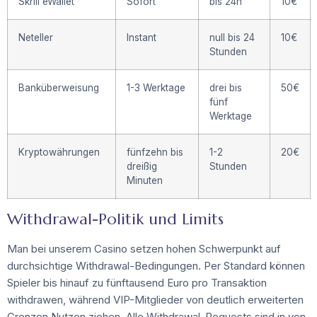
Skrill eWallet
Sofort
bis 24h
10€
Neteller
Instant
null bis 24
10€
Stunden
Banküberweisung
1-3 Werktage
drei bis
50€
fünf
Werktage
Kryptowährungen
fünfzehn bis
1-2
20€
dreißig
Stunden
Minuten
Withdrawal-Politik und Limits
Man bei unserem Casino setzen hohen Schwerpunkt auf
durchsichtige Withdrawal-Bedingungen. Per Standard können
Spieler bis hinauf zu fünftausend Euro pro Transaktion
withdrawen, während VIP-Mitglieder von deutlich erweiterten
Grenzen Nutzen ziehen. Alle Withdrawal-Requests sind in von