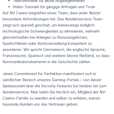
Telefonhotline für akute Angelegenheiten
Video-Tutorials für gängige Anfragen und Tools
Auf NV Casino begreifen unser Team, dass jeder Nutzer
besondere Anforderungen hat. Das Kundenservice-Team
zeigt sich speziell geschult, um keineswegs lediglich
technologische Schwierigkeiten zu eliminieren, vielmehr
gleichermaßen bei Anliegen zu Bonusangeboten,
Spielrichtlinien oder Kontoverwaltung kompetent zu
assistieren. Wir spricht Germanisch, die englische Sprache,
Französische, Spanisch und weitere Idiome fließend, so dass
Kommunikationsbarrieren in die Geschichte zählen.
Jenes Commitment für Perfektion manifestiert sich in
sämtlichen Bereich unseres Gaming-Portals – von dieser
Spielauswahl über die Security-Features bis hinüber hin zum
Kundenservice. Man laden Sie herzlich ein, Mitglied der NV-
Casino-Familie zu werden und selber zu erleben, warum
tausende Kunden uns das Vertrauen geben.