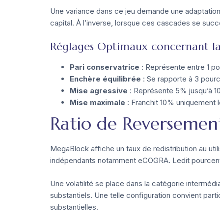
Une variance dans ce jeu demande une adaptation
capital. À l’inverse, lorsque ces cascades se suc
Réglages Optimaux concernant l
Pari conservatrice
: Représente entre 1 pou
Enchère équilibrée
: Se rapporte à 3 pource
Mise agressive
: Représente 5% jusqu’à 10
Mise maximale
: Franchit 10% uniquement lo
Ratio de Reversemen
MegaBlock affiche un taux de redistribution au uti
indépendants notamment eCOGRA. Ledit pourcenta
Une volatilité se place dans la catégorie interméd
substantiels. Une telle configuration convient par
substantielles.