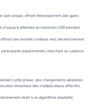
 un spin unique, offrant théoriquement des gains
à x1 jusqu’à atteindre au maximum x128 pendant
s, offrant une montée continue vers déclenchement
aux participants expérimentés cherchant un cadence
 Pendant cette phase, des changements aléatoires
ication instantané des multiplicateurs effectifs.
tionnement obéit à un algorithme équitable