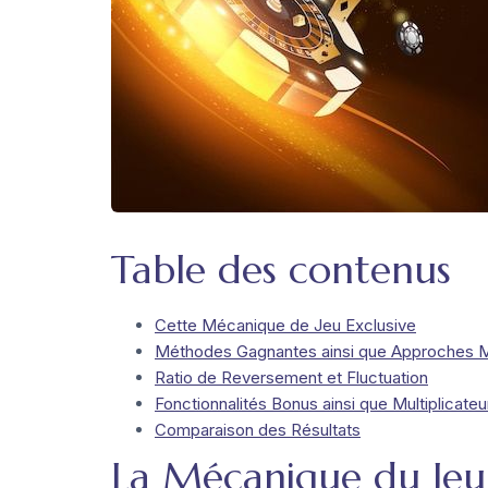
Table des contenus
Cette Mécanique de Jeu Exclusive
Méthodes Gagnantes ainsi que Approches 
Ratio de Reversement et Fluctuation
Fonctionnalités Bonus ainsi que Multiplicateu
Comparaison des Résultats
La Mécanique du Jeu