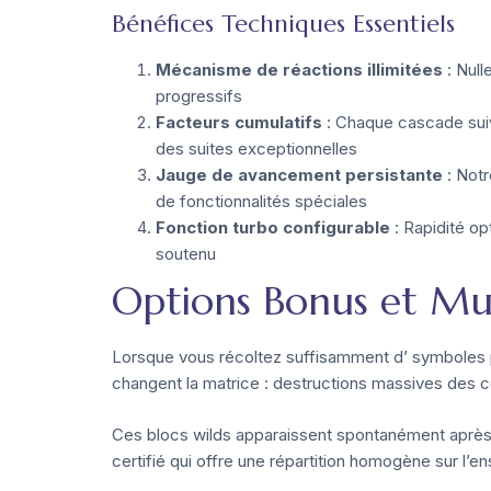
Bénéfices Techniques Essentiels
Mécanisme de réactions illimitées
: Null
progressifs
Facteurs cumulatifs
: Chaque cascade suiv
des suites exceptionnelles
Jauge de avancement persistante
: Notr
de fonctionnalités spéciales
Fonction turbo configurable
: Rapidité op
soutenu
Options Bonus et Mul
Lorsque vous récoltez suffisamment d’ symboles p
changent la matrice : destructions massives des cou
Ces blocs wilds apparaissent spontanément après 
certifié qui offre une répartition homogène sur l’