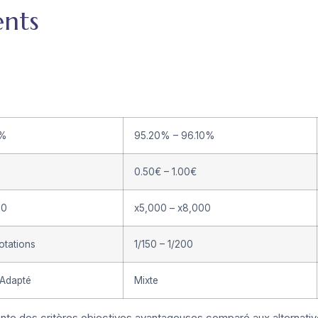
ents
8%
95.20% – 96.10%
0.50€ – 1.00€
00
x5,000 – x8,000
rotations
1/150 – 1/200
Adapté
Mixte
ente des critères objectives avantageuses comparé aux alternat