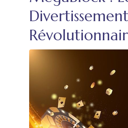
Divertissement
Révolutionnai