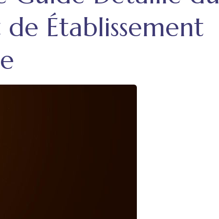
 de Établissement
re