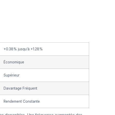
+0.38% jusqu’à +1.28%
Économique
Supérieur
Davantage Fréquent
Rendement Constante
ives disponibles. Une fréquence augmentée des