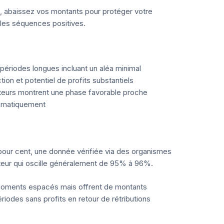
, abaissez vos montants pour protéger votre
 les séquences positives.
 périodes longues incluant un aléa minimal
tion et potentiel de profits substantiels
teurs montrent une phase favorable proche
utomatiquement
t pour cent, une donnée vérifiée via des organismes
eur qui oscille généralement de 95% à 96%.
 à moments espacés mais offrent de montants
riodes sans profits en retour de rétributions