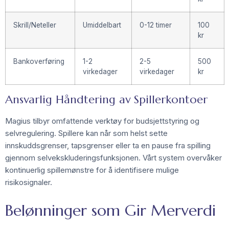
Skrill/Neteller
Umiddelbart
0-12 timer
100
kr
Bankoverføring
1-2
2-5
500
virkedager
virkedager
kr
Ansvarlig Håndtering av Spillerkontoer
Magius tilbyr omfattende verktøy for budsjettstyring og
selvregulering. Spillere kan når som helst sette
innskuddsgrenser, tapsgrenser eller ta en pause fra spilling
gjennom selvekskluderingsfunksjonen. Vårt system overvåker
kontinuerlig spillemønstre for å identifisere mulige
risikosignaler.
Belønninger som Gir Merverdi