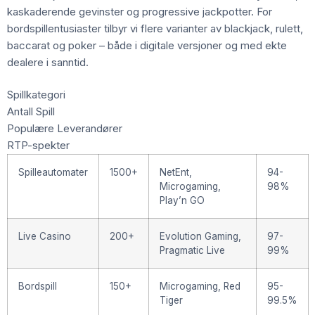
kaskaderende gevinster og progressive jackpotter. For
bordspillentusiaster tilbyr vi flere varianter av blackjack, rulett,
baccarat og poker – både i digitale versjoner og med ekte
dealere i sanntid.
Spillkategori
Antall Spill
Populære Leverandører
RTP-spekter
Spilleautomater
1500+
NetEnt,
94-
Microgaming,
98%
Play’n GO
Live Casino
200+
Evolution Gaming,
97-
Pragmatic Live
99%
Bordspill
150+
Microgaming, Red
95-
Tiger
99.5%