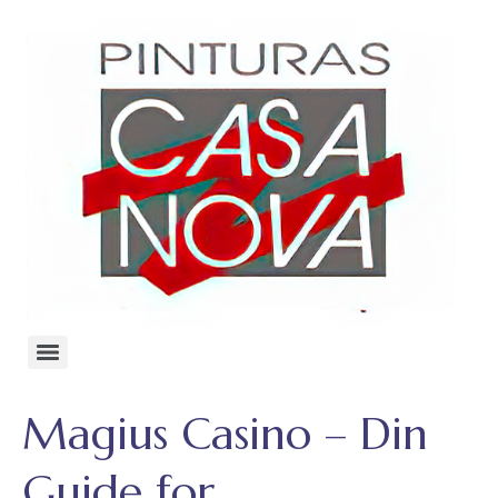
Magius Casino – Din
Guide for