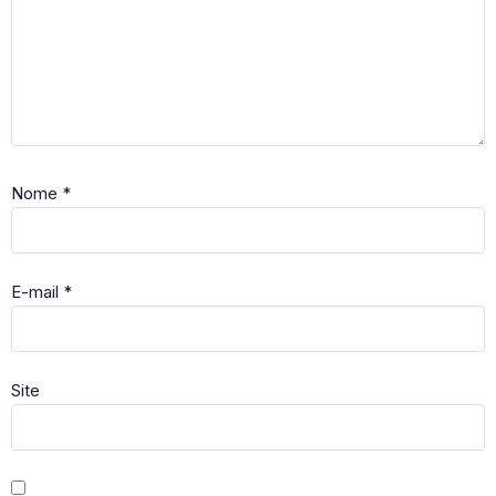
Nome
*
E-mail
*
Site