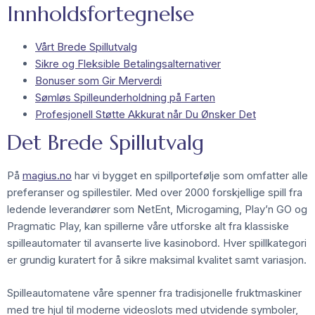
Innholdsfortegnelse
Vårt Brede Spillutvalg
Sikre og Fleksible Betalingsalternativer
Bonuser som Gir Merverdi
Sømløs Spilleunderholdning på Farten
Profesjonell Støtte Akkurat når Du Ønsker Det
Det Brede Spillutvalg
På
magius.no
har vi bygget en spillportefølje som omfatter alle
preferanser og spillestiler. Med over 2000 forskjellige spill fra
ledende leverandører som NetEnt, Microgaming, Play’n GO og
Pragmatic Play, kan spillerne våre utforske alt fra klassiske
spilleautomater til avanserte live kasinobord. Hver spillkategori
er grundig kuratert for å sikre maksimal kvalitet samt variasjon.
Spilleautomatene våre spenner fra tradisjonelle fruktmaskiner
med tre hjul til moderne videoslots med utvidende symboler,