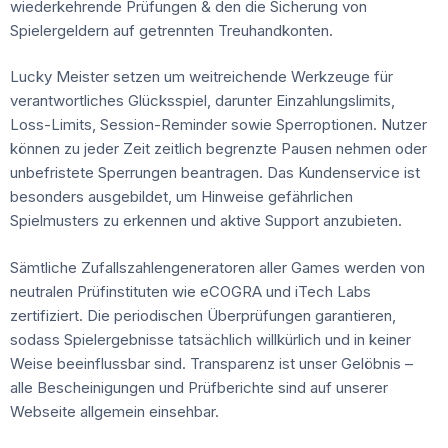
wiederkehrende Prüfungen & den die Sicherung von
Spielergeldern auf getrennten Treuhandkonten.
Lucky Meister setzen um weitreichende Werkzeuge für
verantwortliches Glücksspiel, darunter Einzahlungslimits,
Loss-Limits, Session-Reminder sowie Sperroptionen. Nutzer
können zu jeder Zeit zeitlich begrenzte Pausen nehmen oder
unbefristete Sperrungen beantragen. Das Kundenservice ist
besonders ausgebildet, um Hinweise gefährlichen
Spielmusters zu erkennen und aktive Support anzubieten.
Sämtliche Zufallszahlengeneratoren aller Games werden von
neutralen Prüfinstituten wie eCOGRA und iTech Labs
zertifiziert. Die periodischen Überprüfungen garantieren,
sodass Spielergebnisse tatsächlich willkürlich und in keiner
Weise beeinflussbar sind. Transparenz ist unser Gelöbnis –
alle Bescheinigungen und Prüfberichte sind auf unserer
Webseite allgemein einsehbar.