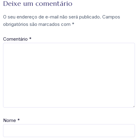
Deixe um comentário
O seu endereço de e-mail não será publicado.
Campos
obrigatórios são marcados com
*
Comentário
*
Nome
*