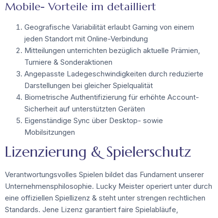
Mobile- Vorteile im detailliert
Geografische Variabilität erlaubt Gaming von einem
jeden Standort mit Online-Verbindung
Mitteilungen unterrichten bezüglich aktuelle Prämien,
Turniere & Sonderaktionen
Angepasste Ladegeschwindigkeiten durch reduzierte
Darstellungen bei gleicher Spielqualität
Biometrische Authentifizierung für erhöhte Account-
Sicherheit auf unterstützten Geräten
Eigenständige Sync über Desktop- sowie
Mobilsitzungen
Lizenzierung & Spielerschutz
Verantwortungsvolles Spielen bildet das Fundament unserer
Unternehmensphilosophie. Lucky Meister operiert unter durch
eine offiziellen Spiellizenz & steht unter strengen rechtlichen
Standards. Jene Lizenz garantiert faire Spielabläufe,