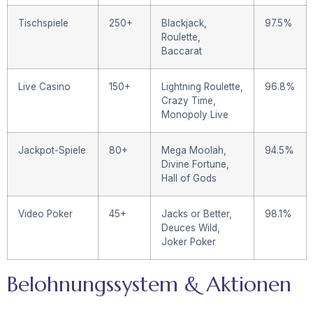
Tischspiele
250+
Blackjack,
97.5%
Roulette,
Baccarat
Live Casino
150+
Lightning Roulette,
96.8%
Crazy Time,
Monopoly Live
Jackpot-Spiele
80+
Mega Moolah,
94.5%
Divine Fortune,
Hall of Gods
Video Poker
45+
Jacks or Better,
98.1%
Deuces Wild,
Joker Poker
Belohnungssystem & Aktionen