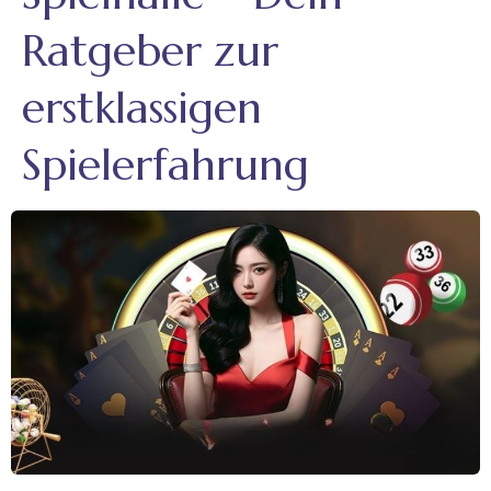
Ratgeber zur
erstklassigen
Spielerfahrung