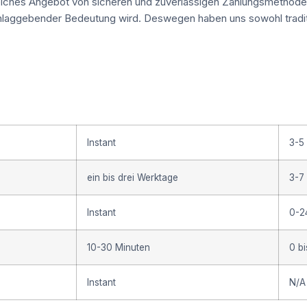
eiches Angebot von sicheren und zuverlässigen Zahlungsmethoden.
hlaggebender Bedeutung wird. Deswegen haben uns sowohl traditi
Instant
3-5
ein bis drei Werktage
3-7
Instant
0-2
10-30 Minuten
0 bi
Instant
N/A