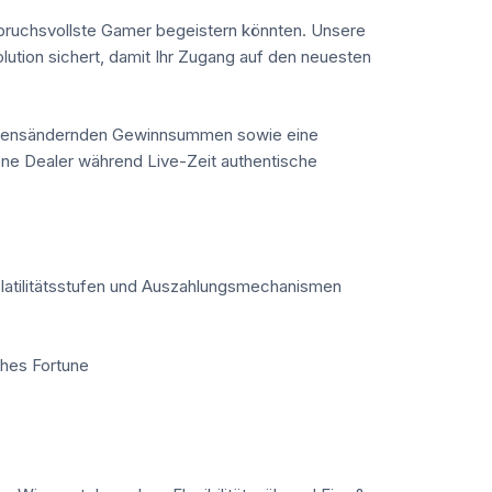
spruchsvollste Gamer begeistern könnten. Unsere
ution sichert, damit Ihr Zugang auf den neuesten
lebensändernden Gewinnsummen sowie eine
ene Dealer während Live-Zeit authentische
latilitätsstufen und Auszahlungsmechanismen
ches Fortune