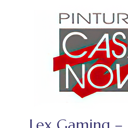
Lex Gaming – 