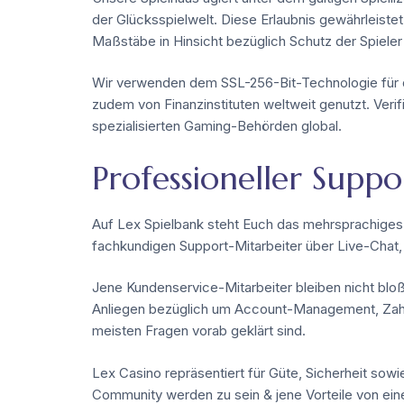
der Glücksspielwelt. Diese Erlaubnis gewährleistet
Maßstäbe in Hinsicht bezüglich Schutz der Spieler 
Wir verwenden dem SSL-256-Bit-Technologie für de
zudem von Finanzinstituten weltweit genutzt. Verifi
spezialisierten Gaming-Behörden global.
Professioneller Supp
Auf Lex Spielbank steht Euch das mehrsprachiges
fachkundigen Support-Mitarbeiter über Live-Chat, 
Jene Kundenservice-Mitarbeiter bleiben nicht bloß t
Anliegen bezüglich um Account-Management, Zahl
meisten Fragen vorab geklärt sind.
Lex Casino repräsentiert für Güte, Sicherheit sowi
Community werden zu sein & jene Vorteile von eine