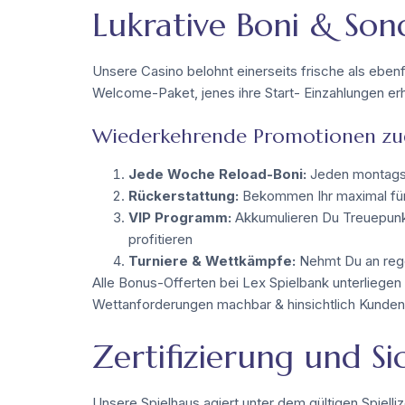
Lukrative Boni & So
Unsere Casino belohnt einerseits frische als ebe
Welcome-Paket, jenes ihre Start- Einzahlungen er
Wiederkehrende Promotionen zu
Jede Woche Reload-Boni:
Jeden montags 
Rückerstattung:
Bekommen Ihr maximal fün
VIP Programm:
Akkumulieren Du Treuepunkt
profitieren
Turniere & Wettkämpfe:
Nehmt Du an rege
Alle Bonus-Offerten bei Lex Spielbank unterlieg
Wettanforderungen machbar & hinsichtlich Kunden
Zertifizierung und S
Unsere Spielhaus agiert unter dem gültigen Spiel