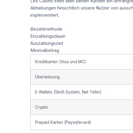
Lex Casino stellt allen seinen Kunden ein umfangr
Abhebungen hinsichtlich unsere Nutzer von aussc
implementiert.
Bezahlmethode
Einzahlungsdauer
Auszahlungszeit
Minimalbetrag
Kreditkarten (Visa und MC)
Überweisung
E-Wallets (Skrill-System, Net Teller)
Crypto
Prepaid Karten (Paysafecard)