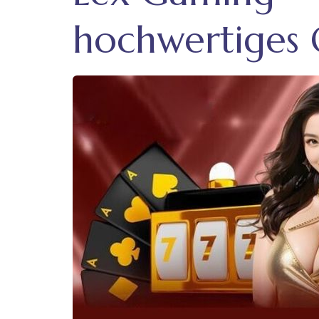
hochwertiges