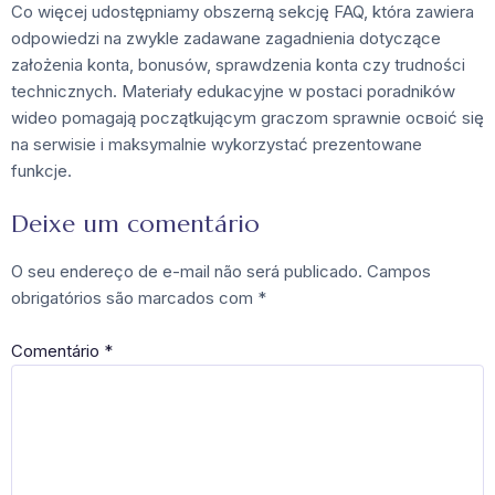
Co więcej udostępniamy obszerną sekcję FAQ, która zawiera
odpowiedzi na zwykle zadawane zagadnienia dotyczące
założenia konta, bonusów, sprawdzenia konta czy trudności
technicznych. Materiały edukacyjne w postaci poradników
wideo pomagają początkującym graczom sprawnie освоić się
na serwisie i maksymalnie wykorzystać prezentowane
funkcje.
Deixe um comentário
O seu endereço de e-mail não será publicado.
Campos
obrigatórios são marcados com
*
Comentário
*