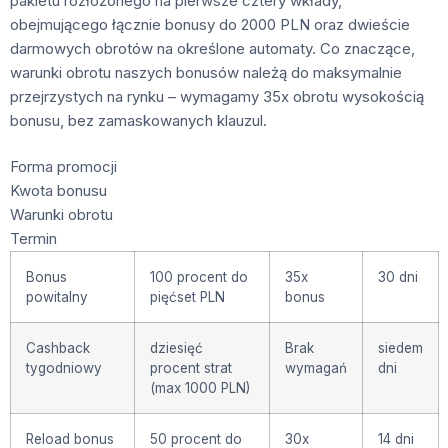
pakietu rozłożonego na pierwsze cztery wkłady,
obejmującego łącznie bonusy do 2000 PLN oraz dwieście
darmowych obrotów na określone automaty. Co znaczące,
warunki obrotu naszych bonusów należą do maksymalnie
przejrzystych na rynku – wymagamy 35x obrotu wysokością
bonusu, bez zamaskowanych klauzul.
Forma promocji
Kwota bonusu
Warunki obrotu
Termin
Bonus
100 procent do
35x
30 dni
powitalny
pięćset PLN
bonus
Cashback
dziesięć
Brak
siedem
tygodniowy
procent strat
wymagań
dni
(max 1000 PLN)
Reload bonus
50 procent do
30x
14 dni