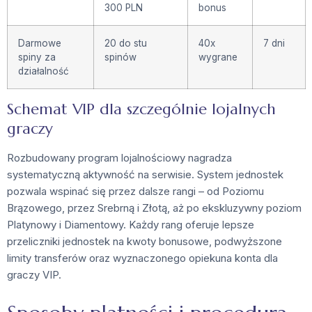
300 PLN
bonus
Darmowe
20 do stu
40x
7 dni
spiny za
spinów
wygrane
działalność
Schemat VIP dla szczególnie lojalnych
graczy
Rozbudowany program lojalnościowy nagradza
systematyczną aktywność na serwisie. System jednostek
pozwala wspinać się przez dalsze rangi – od Poziomu
Brązowego, przez Srebrną i Złotą, aż po ekskluzywny poziom
Platynowy i Diamentowy. Każdy rang oferuje lepsze
przeliczniki jednostek na kwoty bonusowe, podwyższone
limity transferów oraz wyznaczonego opiekuna konta dla
graczy VIP.