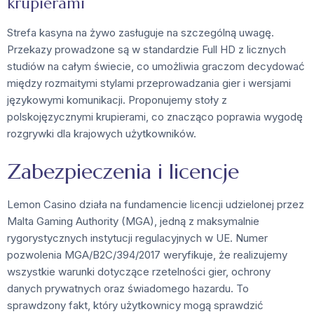
krupierami
Strefa kasyna na żywo zasługuje na szczególną uwagę.
Przekazy prowadzone są w standardzie Full HD z licznych
studiów na całym świecie, co umożliwia graczom decydować
między rozmaitymi stylami przeprowadzania gier i wersjami
językowymi komunikacji. Proponujemy stoły z
polskojęzycznymi krupierami, co znacząco poprawia wygodę
rozgrywki dla krajowych użytkowników.
Zabezpieczenia i licencje
Lemon Casino działa na fundamencie licencji udzielonej przez
Malta Gaming Authority (MGA), jedną z maksymalnie
rygorystycznych instytucji regulacyjnych w UE. Numer
pozwolenia MGA/B2C/394/2017 weryfikuje, że realizujemy
wszystkie warunki dotyczące rzetelności gier, ochrony
danych prywatnych oraz świadomego hazardu. To
sprawdzony fakt, który użytkownicy mogą sprawdzić