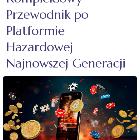
Przewodnik po
Platformie
Hazardowej
Najnowszej Generacji