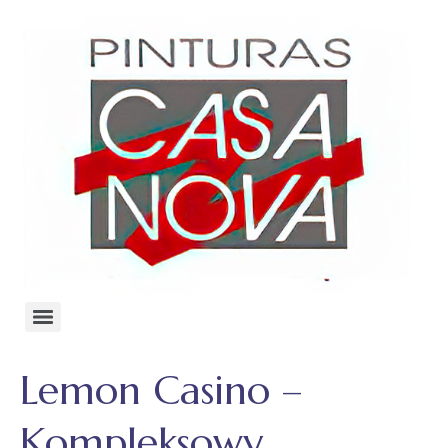
Lemon Casino –
Kompleksowy