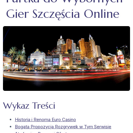
Gier Szczęścia Online
Wykaz Treści
Historia i Renoma Euro Casino
Bogata Propozycja Rozgrywek w Tym Serwisie