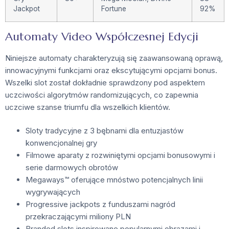
Jackpot
Fortune
92%
Automaty Video Współczesnej Edycji
Niniejsze automaty charakteryzują się zaawansowaną oprawą,
innowacyjnymi funkcjami oraz ekscytującymi opcjami bonus.
Wszelki slot został dokładnie sprawdzony pod aspektem
uczciwości algorytmów randomizujących, co zapewnia
uczciwe szanse triumfu dla wszelkich klientów.
Sloty tradycyjne z 3 bębnami dla entuzjastów
konwencjonalnej gry
Filmowe aparaty z rozwiniętymi opcjami bonusowymi i
serie darmowych obrotów
Megaways™ oferujące mnóstwo potencjalnych linii
wygrywających
Progressive jackpots z funduszami nagród
przekraczającymi miliony PLN
Branded slots inspirowane popularnymi obrazami i