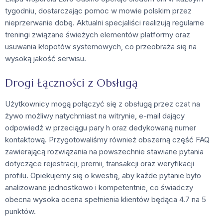
tygodniu, dostarczając pomoc w mowie polskim przez
nieprzerwanie dobę. Aktualni specjaliści realizują regularne
treningi związane świeżych elementów platformy oraz
usuwania kłopotów systemowych, co przeobraża się na
wysoką jakość serwisu.
Drogi Łączności z Obsługą
Użytkownicy mogą połączyć się z obsługą przez czat na
żywo możliwy natychmiast na witrynie, e-mail dający
odpowiedź w przeciągu pary h oraz dedykowaną numer
kontaktową. Przygotowaliśmy również obszerną część FAQ
zawierającą rozwiązania na powszechnie stawiane pytania
dotyczące rejestracji, premii, transakcji oraz weryfikacji
profilu. Opiekujemy się o kwestię, aby każde pytanie było
analizowane jednostkowo i kompetentnie, co świadczy
obecna wysoka ocena spełnienia klientów będąca 4.7 na 5
punktów.