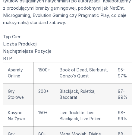
tytułów osiągalnych natychmiast po autoryzacji. Kolaborujemy
z przodującymi branży gamingowej, podobnymi jak NetEnt,
Microgaming, Evolution Gaming czy Pragmatic Play, co daje
maksymalną standard zabawy.
Typ Gier
Liczba Produkcji
Najchętniejsze Pozycje
RTP
Aparaty
1500+
Book of Dead, Starburst,
95-
Online
Gonzo’s Quest
97%
Gry
200+
Blackjack, Ruletka,
97-
Stołowe
Baccarat
99%
Kasyno
150+
Live Roulette, Live
98-
Na Żywo
Blackjack, Live Poker
99%
Gry
80+
Mega Moolah, Divine
88-