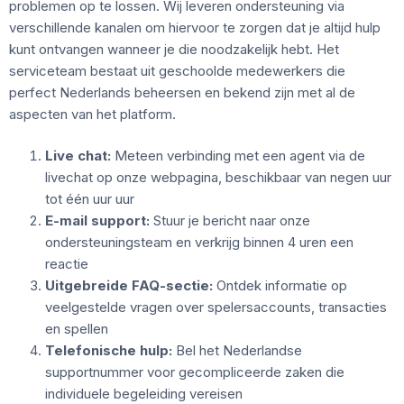
problemen op te lossen. Wij leveren ondersteuning via
verschillende kanalen om hiervoor te zorgen dat je altijd hulp
kunt ontvangen wanneer je die noodzakelijk hebt. Het
serviceteam bestaat uit geschoolde medewerkers die
perfect Nederlands beheersen en bekend zijn met al de
aspecten van het platform.
Live chat:
Meteen verbinding met een agent via de
livechat op onze webpagina, beschikbaar van negen uur
tot één uur uur
E-mail support:
Stuur je bericht naar onze
ondersteuningsteam en verkrijg binnen 4 uren een
reactie
Uitgebreide FAQ-sectie:
Ontdek informatie op
veelgestelde vragen over spelersaccounts, transacties
en spellen
Telefonische hulp:
Bel het Nederlandse
supportnummer voor gecompliceerde zaken die
individuele begeleiding vereisen