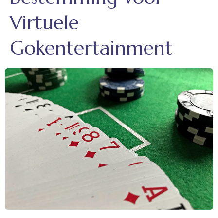
Virtuele
Gokentertainment