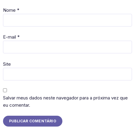
Nome
*
E-mail
*
Site
Salvar meus dados neste navegador para a próxima vez que
eu comentar.