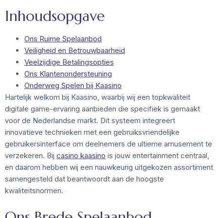
Inhoudsopgave
Ons Ruime Spelaanbod
Veiligheid en Betrouwbaarheid
Veelzijdige Betalingsopties
Ons Klantenondersteuning
Onderweg Spelen bij Kaasino
Hartelijk welkom bij Kaasino, waarbij wij een topkwaliteit
digitale game-ervaring aanbieden die specifiek is gemaakt
voor de Nederlandse markt. Dit systeem integreert
innovatieve technieken met een gebruiksvriendelijke
gebruikersinterface om deelnemers de ultieme amusement te
verzekeren. Bij
casino kaasino
is jouw entertainment centraal,
en daarom hebben wij een nauwkeurig uitgekozen assortiment
samengesteld dat beantwoordt aan de hoogste
kwaliteitsnormen.
Ons Brede Spelaanbod