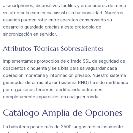
a smartphones, dispositivos táctiles y ordenadores de mesa
sin afectar la excelencia visual ni la funcionalidad. Nuestros
usuarios pueden rotar entre aparatos conservando su
desarrollo guardado gracias a este protocolo de
sincronización en servidor.
Atributos Técnicas Sobresalientes
Implementamos protocolos de cifrado SSL de seguridad de
doscientos cincuenta y seis bits para salvaguardar cada
operación monetaria y información privado. Nuestro sistema
generador de cifras al azar (sistema RNG) ha sido certificado
por organismos terceros, certificando outcomes
completamente imparciales en cualquier ronda.
Catálogo Amplia de Opciones
La biblioteca posee más de 3500 juegos meticulosamente