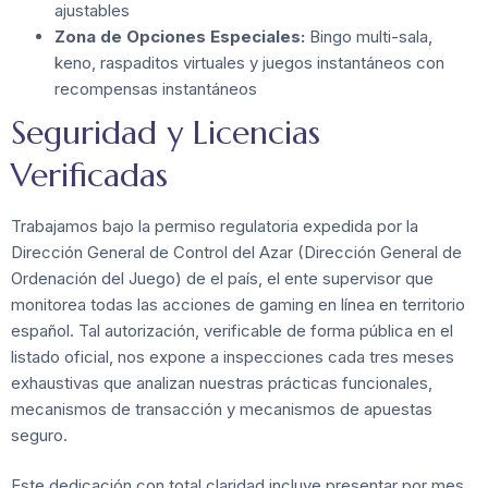
ajustables
Zona de Opciones Especiales:
Bingo multi-sala,
keno, raspaditos virtuales y juegos instantáneos con
recompensas instantáneos
Seguridad y Licencias
Verificadas
Trabajamos bajo la permiso regulatoria expedida por la
Dirección General de Control del Azar (Dirección General de
Ordenación del Juego) de el país, el ente supervisor que
monitorea todas las acciones de gaming en línea en territorio
español. Tal autorización, verificable de forma pública en el
listado oficial, nos expone a inspecciones cada tres meses
exhaustivas que analizan nuestras prácticas funcionales,
mecanismos de transacción y mecanismos de apuestas
seguro.
Este dedicación con total claridad incluye presentar por mes