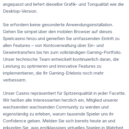
angepasst und liefert dieselbe Grafik- und Tonqualität wie die
Desktop-Version.
Sie erfordern keine gesonderte Anwendungsinstallation.
Gehen Sie simpel über den mobilen Browser auf dieses
Spielcasino hinzu und genießen Sie umfassenden Eintritt zu
allen Features – von Kontoverwaltung über Ein- und
Gewinntransfers bis hin zum vollständigen Gaming-Portfolio.
Unser technische Team entwickelt kontinuierlich daran, die
Leistung zu optimieren und innovative Features zu
implementieren, die Ihr Gaming-Erlebnis noch mehr
verbessern.
Unser Casino repräsentiert für Spitzenqualität in jeder Facette.
Wir heißen alle Interessierten herzlich ein, Mitglied unserer
wachsenden wachsenden Community zu werden und
eigenständig zu erleben, warum tausende Spieler uns ihr
Confidence geben. Melden Sie sich bereits heute an und
erkunden Sie, was erstklassiges virtuelles Spielen in Wahrheit