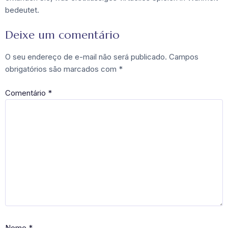
bedeutet.
Deixe um comentário
O seu endereço de e-mail não será publicado.
Campos
obrigatórios são marcados com
*
Comentário
*
Nome
*