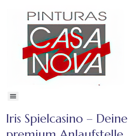
Iris Spielcasino – Deine
premium Anlaufstelle