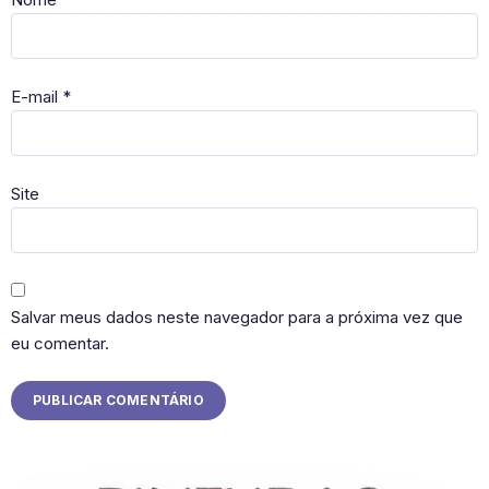
E-mail
*
Site
Salvar meus dados neste navegador para a próxima vez que
eu comentar.