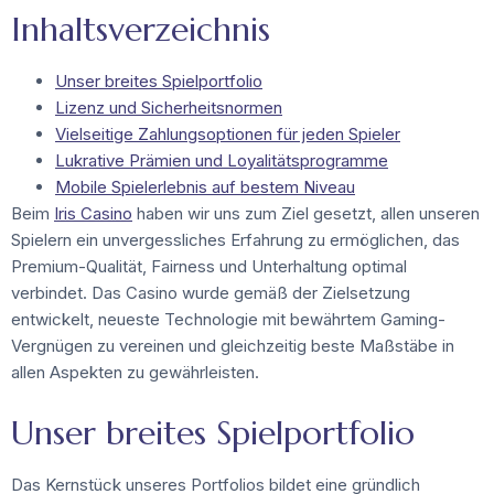
Inhaltsverzeichnis
Unser breites Spielportfolio
Lizenz und Sicherheitsnormen
Vielseitige Zahlungsoptionen für jeden Spieler
Lukrative Prämien und Loyalitätsprogramme
Mobile Spielerlebnis auf bestem Niveau
Beim
Iris Casino
haben wir uns zum Ziel gesetzt, allen unseren
Spielern ein unvergessliches Erfahrung zu ermöglichen, das
Premium-Qualität, Fairness und Unterhaltung optimal
verbindet. Das Casino wurde gemäß der Zielsetzung
entwickelt, neueste Technologie mit bewährtem Gaming-
Vergnügen zu vereinen und gleichzeitig beste Maßstäbe in
allen Aspekten zu gewährleisten.
Unser breites Spielportfolio
Das Kernstück unseres Portfolios bildet eine gründlich