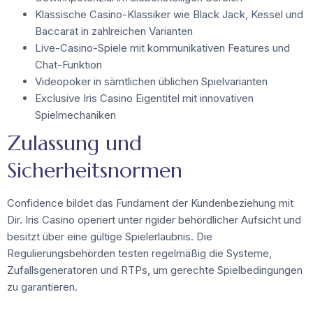
Klassische Casino-Klassiker wie Black Jack, Kessel und
Baccarat in zahlreichen Varianten
Live-Casino-Spiele mit kommunikativen Features und
Chat-Funktion
Videopoker in sämtlichen üblichen Spielvarianten
Exclusive Iris Casino Eigentitel mit innovativen
Spielmechaniken
Zulassung und
Sicherheitsnormen
Confidence bildet das Fundament der Kundenbeziehung mit
Dir. Iris Casino operiert unter rigider behördlicher Aufsicht und
besitzt über eine gültige Spielerlaubnis. Die
Regulierungsbehörden testen regelmäßig die Systeme,
Zufallsgeneratoren und RTPs, um gerechte Spielbedingungen
zu garantieren.