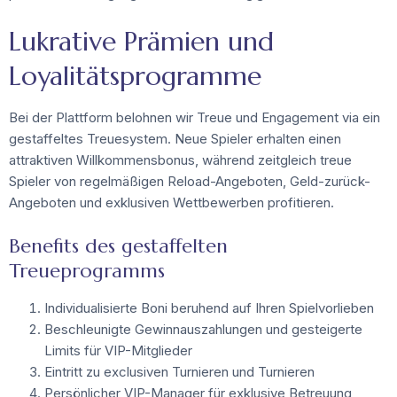
Lukrative Prämien und
Loyalitätsprogramme
Bei der Plattform belohnen wir Treue und Engagement via ein
gestaffeltes Treuesystem. Neue Spieler erhalten einen
attraktiven Willkommensbonus, während zeitgleich treue
Spieler von regelmäßigen Reload-Angeboten, Geld-zurück-
Angeboten und exklusiven Wettbewerben profitieren.
Benefits des gestaffelten
Treueprogramms
Individualisierte Boni beruhend auf Ihren Spielvorlieben
Beschleunigte Gewinnauszahlungen und gesteigerte
Limits für VIP-Mitglieder
Eintritt zu exclusiven Turnieren und Turnieren
Persönlicher VIP-Manager für exklusive Betreuung