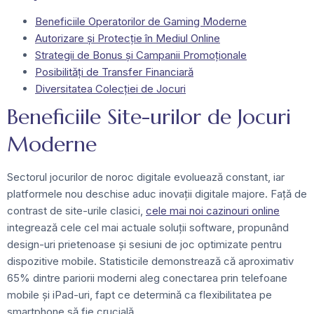
Beneficiile Operatorilor de Gaming Moderne
Autorizare și Protecție în Mediul Online
Strategii de Bonus și Campanii Promoționale
Posibilități de Transfer Financiară
Diversitatea Colecției de Jocuri
Beneficiile Site-urilor de Jocuri
Moderne
Sectorul jocurilor de noroc digitale evoluează constant, iar
platformele nou deschise aduc inovații digitale majore. Față de
contrast de site-urile clasici,
cele mai noi cazinouri online
integrează cele cel mai actuale soluții software, propunând
design-uri prietenoase și sesiuni de joc optimizate pentru
dispozitive mobile. Statisticile demonstrează că aproximativ
65% dintre pariorii moderni aleg conectarea prin telefoane
mobile și iPad-uri, fapt ce determină ca flexibilitatea pe
smartphone să fie crucială.