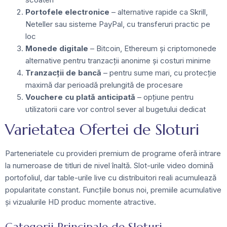
Portofele electronice
– alternative rapide ca Skrill,
Neteller sau sisteme PayPal, cu transferuri practic pe
loc
Monede digitale
– Bitcoin, Ethereum și criptomonede
alternative pentru tranzacții anonime și costuri minime
Tranzacții de bancă
– pentru sume mari, cu protecție
maximă dar perioadă prelungită de procesare
Vouchere cu plată anticipată
– opțiune pentru
utilizatorii care vor control sever al bugetului dedicat
Varietatea Ofertei de Sloturi
Parteneriatele cu provideri premium de programe oferă intrare
la numeroase de titluri de nivel înaltă. Slot-urile video domină
portofoliul, dar table-urile live cu distribuitori reali acumulează
popularitate constant. Funcțiile bonus noi, premiile acumulative
și vizualurile HD produc momente atractive.
Categorii Principale de Sloturi