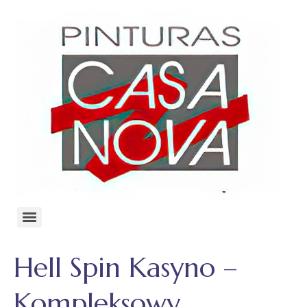
Hell Spin Kasyno –
Kompleksowy