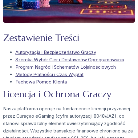
Zestawienie Treści
Autoryzacja i Bezpieczeństwo Graczy
Szeroka Wybór Gier i Dostawców Oprogramowania
Program Nagród i Schematów Lojalnościowych
Metody Płatności i Czas Wypłat
Fachowa Pomoc Klienta
Licencja i Ochrona Graczy
Nasza platforma operuje na fundamencie licencji przyznanej
przez Curaçao eGaming (cyfra autoryzacji 8048/JAZ), co
stanowi sprawdzalny element uwierzytelniający zgodność
działalności. Wszystkie transakcje finansowe chronione są za