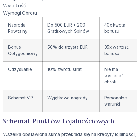
Wysokość
Wymogi Obrotu
Nagroda
Do 500 EUR + 200
40x kwota
Powitalny
Gratisowych Spinów
bonusu
Bonus
50% do trzysta EUR
35x wartość
Cotygodniowy
bonusu
Odzyskanie
10% zwrotu strat
Nie ma
wymagań
obrotu
Schemat VIP
Wyjątkowe nagrody
Personalne
warunki
Schemat Punktów Lojalnościowych
Wszelka obstawiona suma przekłada się na kredyty lojalności,