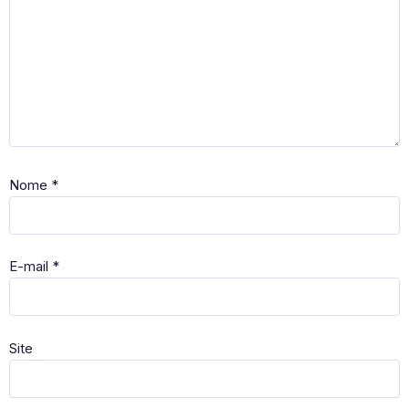
Nome
*
E-mail
*
Site