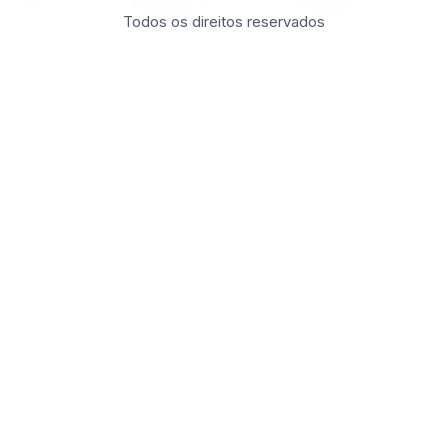
Todos os direitos reservados