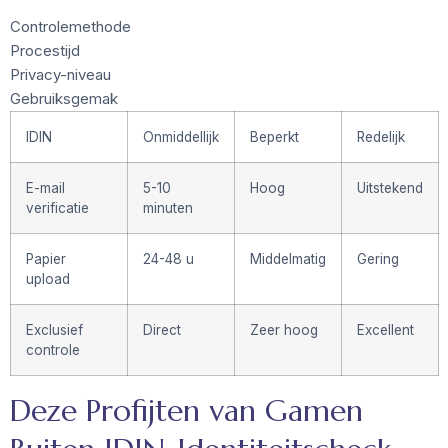
Controlemethode
Procestijd
Privacy-niveau
Gebruiksgemak
IDIN
Onmiddellijk
Beperkt
Redelijk
E-mail
5-10
Hoog
Uitstekend
verificatie
minuten
Papier
24-48 u
Middelmatig
Gering
upload
Exclusief
Direct
Zeer hoog
Excellent
controle
Deze Profijten van Gamen