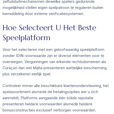
zelfuitsluitmechanismen dewelke spelers gedurende
mogelijkheid stellen eigen spelpatroon te reguleren buiten
bemiddeling door externe verificatiesystemen.
Hoe Selecteert U Het Beste
Speelplatform
Voor het selecteren met een geloofwaardig speelplatform
zonder IDIN-voorwaarde zijn er diverse elementen voor te
overwegen. Vergunningen van erkende rechtsdomeinen als
Curaçao dan wel Malta presenteren wettelijke bescherming
plus verzekeren eerlijk spel.
Controleer immer alle beschikbare klantenondersteuning, het
spelassortiment alsmede de betalingsopties eer u zich
aanmeldt. Platforms aangaande één solide reputatie
presenteren heldere voorwaarden alsmede heldere
bonusconstructies exclusief verborgen voorwaarden.