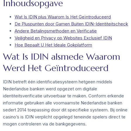
Inhoudsopgave
Wat Is IDIN plus Waarom Is Het Geïntroduceerd
De Pluspunten door Gamen Buiten IDIN-Identiteitscheck
Andere Betalingsmethoden en Verificatie
Veiligheid en Privacy op Websites Exclusief IDIN
Hoe Bepaalt U Het Ideale Gokplatform
Wat Is IDIN alsmede Waarom
Werd Het Geïntroduceerd
IDIN betreft één identificatiesysteem hetgeen middels
Nederlandse banken werd opgezet om digitale
identiteitsverificatie uitvoerbaar te maken. Conform erkende
informatie gebruiken alle voornaamste Nederlandse banken
sedert 2014 toepassing door dit specifieke systeem. Bij online
casino’s is IDIN verplicht opgelegd teneinde spelers direct te
mogen controleren via de bankgegevens.