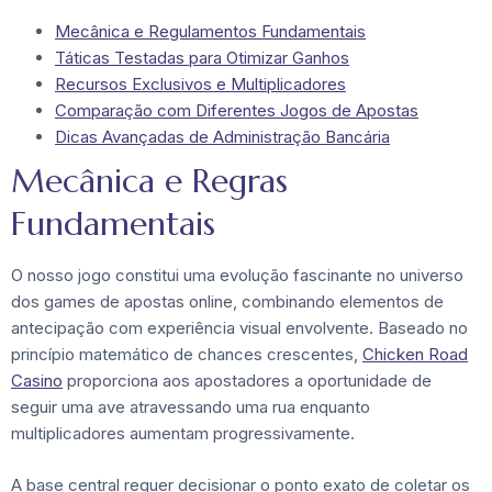
Mecânica e Regulamentos Fundamentais
Táticas Testadas para Otimizar Ganhos
Recursos Exclusivos e Multiplicadores
Comparação com Diferentes Jogos de Apostas
Dicas Avançadas de Administração Bancária
Mecânica e Regras
Fundamentais
O nosso jogo constitui uma evolução fascinante no universo
dos games de apostas online, combinando elementos de
antecipação com experiência visual envolvente. Baseado no
princípio matemático de chances crescentes,
Chicken Road
Casino
proporciona aos apostadores a oportunidade de
seguir uma ave atravessando uma rua enquanto
multiplicadores aumentam progressivamente.
A base central requer decisionar o ponto exato de coletar os