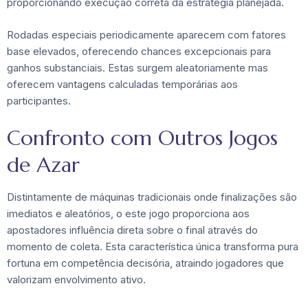
proporcionando execução correta da estratégia planejada.
Rodadas especiais periodicamente aparecem com fatores
base elevados, oferecendo chances excepcionais para
ganhos substanciais. Estas surgem aleatoriamente mas
oferecem vantagens calculadas temporárias aos
participantes.
Confronto com Outros Jogos
de Azar
Distintamente de máquinas tradicionais onde finalizações são
imediatos e aleatórios, o este jogo proporciona aos
apostadores influência direta sobre o final através do
momento de coleta. Esta característica única transforma pura
fortuna em competência decisória, atraindo jogadores que
valorizam envolvimento ativo.