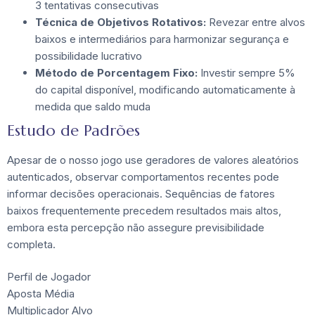
3 tentativas consecutivas
Técnica de Objetivos Rotativos:
Revezar entre alvos
baixos e intermediários para harmonizar segurança e
possibilidade lucrativo
Método de Porcentagem Fixo:
Investir sempre 5%
do capital disponível, modificando automaticamente à
medida que saldo muda
Estudo de Padrões
Apesar de o nosso jogo use geradores de valores aleatórios
autenticados, observar comportamentos recentes pode
informar decisões operacionais. Sequências de fatores
baixos frequentemente precedem resultados mais altos,
embora esta percepção não assegure previsibilidade
completa.
Perfil de Jogador
Aposta Média
Multiplicador Alvo