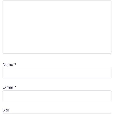
Nome
*
E-mail
*
Site