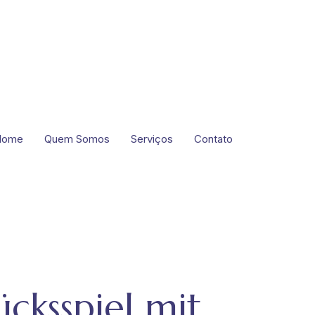
Home
Quem Somos
Serviços
Contato
cksspiel mit