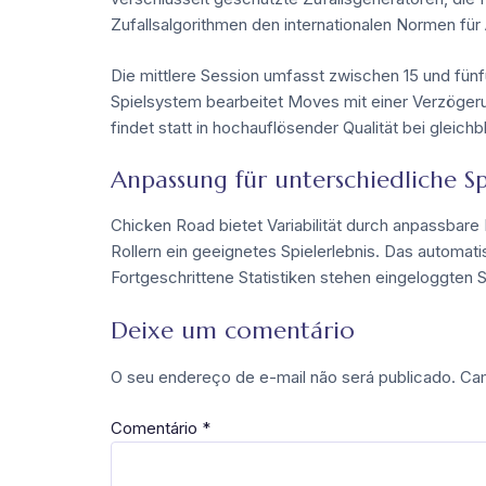
Zufallsalgorithmen den internationalen Normen f
Die mittlere Session umfasst zwischen 15 und fün
Spielsystem bearbeitet Moves mit einer Verzögerung
findet statt in hochauflösender Qualität bei glei
Anpassung für unterschiedliche S
Chicken Road bietet Variabilität durch anpassbare
Rollern ein geeignetes Spielerlebnis. Das automat
Fortgeschrittene Statistiken stehen eingeloggten S
Deixe um comentário
O seu endereço de e-mail não será publicado.
Cam
Comentário
*