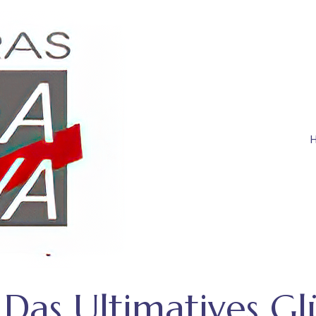
Das Ultimatives Glü