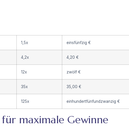
1,5x
einsfünfzig €
4,2x
4,20 €
12x
zwölf €
35x
35,00 €
125x
einhundertfünfundzwanzig €
für maximale Gewinne