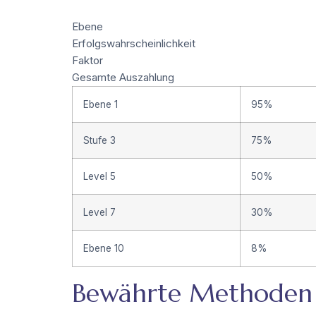
Ebene
Erfolgswahrscheinlichkeit
Faktor
Gesamte Auszahlung
Ebene 1
95%
Stufe 3
75%
Level 5
50%
Level 7
30%
Ebene 10
8%
Bewährte Methoden 