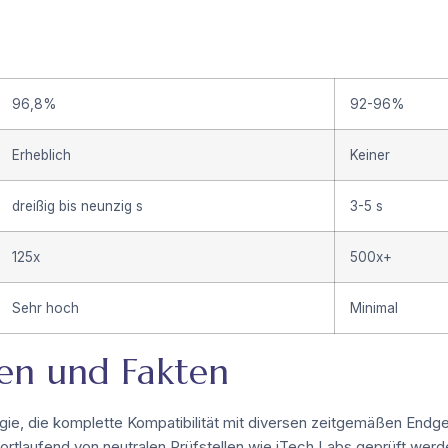
96,8%
92-96%
Erheblich
Keiner
dreißig bis neunzig s
3-5 s
125x
500x+
Sehr hoch
Minimal
nen und Fakten
e, die komplette Kompatibilität mit diversen zeitgemäßen Endger
ortlaufend von neutralen Prüfstellen wie iTech Labs geprüft werde