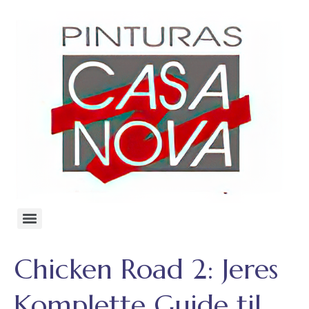
Chicken Road 2: Jeres
Komplette Guide til