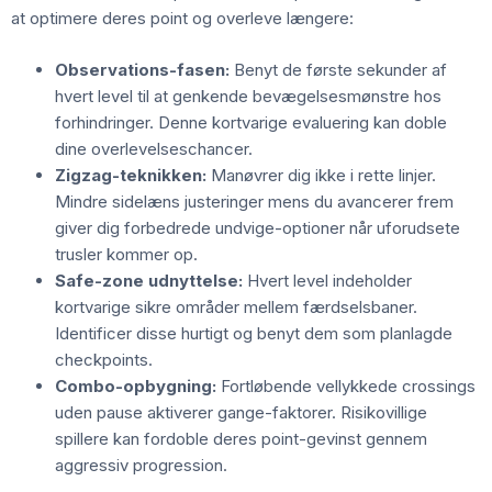
at optimere deres point og overleve længere:
Observations-fasen:
Benyt de første sekunder af
hvert level til at genkende bevægelsesmønstre hos
forhindringer. Denne kortvarige evaluering kan doble
dine overlevelseschancer.
Zigzag-teknikken:
Manøvrer dig ikke i rette linjer.
Mindre sidelæns justeringer mens du avancerer frem
giver dig forbedrede undvige-optioner når uforudsete
trusler kommer op.
Safe-zone udnyttelse:
Hvert level indeholder
kortvarige sikre områder mellem færdselsbaner.
Identificer disse hurtigt og benyt dem som planlagde
checkpoints.
Combo-opbygning:
Fortløbende vellykkede crossings
uden pause aktiverer gange-faktorer. Risikovillige
spillere kan fordoble deres point-gevinst gennem
aggressiv progression.