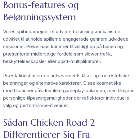
Bonus-features og
Belønningssystem
Vores spil indarbejder et udvidet belønningsmekanisme
udviklet til at holde spillerne engagerede gennem udvidede
sessioner. Power-ups kommer tilfældigt op på banen og
præsenterer midlertidige fordele som slower trafik,
beskyttelseskapsler eller point-multiplikatorer.
Præstationsbaserede achievements låser op for æstetiske
belønninger og alternative karakterer. Disse kosmetiske
modifikationer påvirker ikke gameplay-balancen, men tilbyder
personlige tilpasningsmuligheder der reflekterer individuelle
valg og performance-niveauer.
Sådan Chicken Road 2
Differentierer Sig Fra