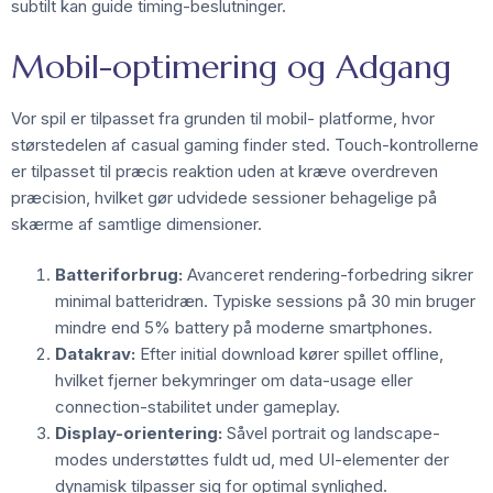
subtilt kan guide timing-beslutninger.
Mobil-optimering og Adgang
Vor spil er tilpasset fra grunden til mobil- platforme, hvor
størstedelen af casual gaming finder sted. Touch-kontrollerne
er tilpasset til præcis reaktion uden at kræve overdreven
præcision, hvilket gør udvidede sessioner behagelige på
skærme af samtlige dimensioner.
Batteriforbrug:
Avanceret rendering-forbedring sikrer
minimal batteridræn. Typiske sessions på 30 min bruger
mindre end 5% battery på moderne smartphones.
Datakrav:
Efter initial download kører spillet offline,
hvilket fjerner bekymringer om data-usage eller
connection-stabilitet under gameplay.
Display-orientering:
Såvel portrait og landscape-
modes understøttes fuldt ud, med UI-elementer der
dynamisk tilpasser sig for optimal synlighed.