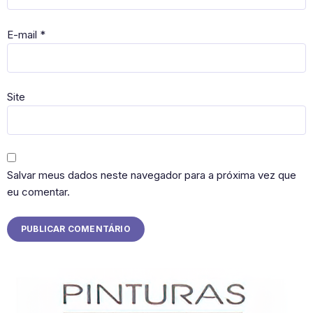
E-mail
*
Site
Salvar meus dados neste navegador para a próxima vez que
eu comentar.