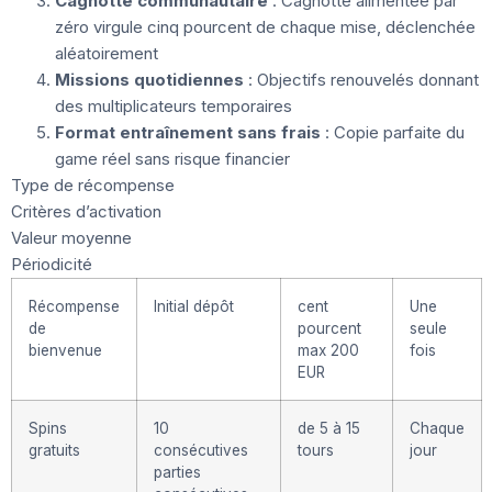
Cagnotte communautaire
: Cagnotte alimentée par
zéro virgule cinq pourcent de chaque mise, déclenchée
aléatoirement
Missions quotidiennes
: Objectifs renouvelés donnant
des multiplicateurs temporaires
Format entraînement sans frais
: Copie parfaite du
game réel sans risque financier
Type de récompense
Critères d’activation
Valeur moyenne
Périodicité
Récompense
Initial dépôt
cent
Une
de
pourcent
seule
bienvenue
max 200
fois
EUR
Spins
10
de 5 à 15
Chaque
gratuits
consécutives
tours
jour
parties