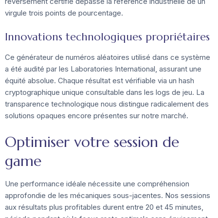
reversement certifié dépasse la référence industrielle de un
virgule trois points de pourcentage.
Innovations technologiques propriétaires
Ce générateur de numéros aléatoires utilisé dans ce système
a été audité par les Laboratories International, assurant une
équité absolue. Chaque résultat est vérifiable via un hash
cryptographique unique consultable dans les logs de jeu. La
transparence technologique nous distingue radicalement des
solutions opaques encore présentes sur notre marché.
Optimiser votre session de
game
Une performance idéale nécessite une compréhension
approfondie de les mécaniques sous-jacentes. Nos sessions
aux résultats plus profitables durent entre 20 et 45 minutes,