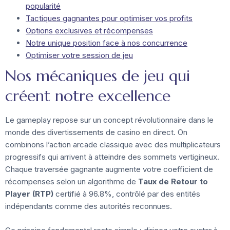
popularité
Tactiques gagnantes pour optimiser vos profits
Options exclusives et récompenses
Notre unique position face à nos concurrence
Optimiser votre session de jeu
Nos mécaniques de jeu qui
créent notre excellence
Le gameplay repose sur un concept révolutionnaire dans le
monde des divertissements de casino en direct. On
combinons l’action arcade classique avec des multiplicateurs
progressifs qui arrivent à atteindre des sommets vertigineux.
Chaque traversée gagnante augmente votre coefficient de
récompenses selon un algorithme de
Taux de Retour to
Player (RTP)
certifié à 96.8%, contrôlé par des entités
indépendants comme des autorités reconnues.