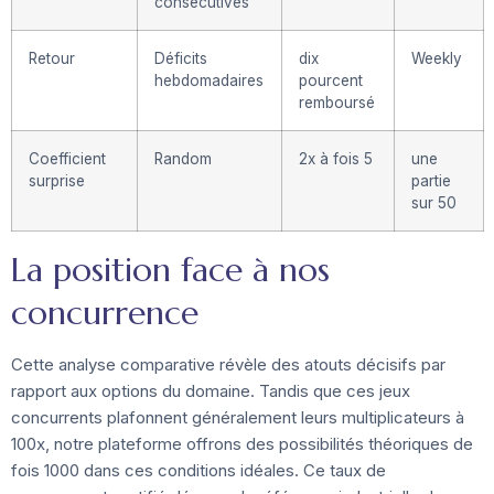
consécutives
Retour
Déficits
dix
Weekly
hebdomadaires
pourcent
remboursé
Coefficient
Random
2x à fois 5
une
surprise
partie
sur 50
La position face à nos
concurrence
Cette analyse comparative révèle des atouts décisifs par
rapport aux options du domaine. Tandis que ces jeux
concurrents plafonnent généralement leurs multiplicateurs à
100x, notre plateforme offrons des possibilités théoriques de
fois 1000 dans ces conditions idéales. Ce taux de