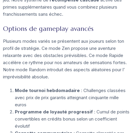
primes supplémentaires quand vous combinez plusieurs
franchissements sans échec.
Options de gameplay avancés
Plusieurs modes variés se présentent aux joueurs selon ton
profil de stratégie. Ce mode Zen propose une aventure
relaxante avec des obstacles prévisibles. Ce mode Rapide
accélère ce rythme pour nos amateurs de sensations fortes.
Notre mode Random introduit des aspects aléatoires pour l’
imprévisibilité absolue.
Mode tournoi hebdomadaire
: Challenges classées
avec prix de prix garantis atteignant cinquante mille
euros
Programme de loyauté progressif
: Cumul de points
convertibles en crédits bonus selon un coefficient
évolutif