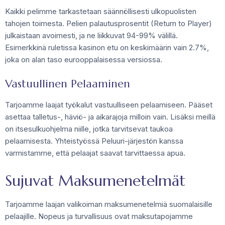
Kaikki pelimme tarkastetaan säännöllisesti ulkopuolisten
tahojen toimesta. Pelien palautusprosentit (Return to Player)
julkaistaan avoimesti, ja ne liikkuvat 94-99% välillä.
Esimerkkinä ruletissa kasinon etu on keskimäärin vain 2.7%,
joka on alan taso eurooppalaisessa versiossa.
Vastuullinen Pelaaminen
Tarjoamme laajat työkalut vastuulliseen pelaamiseen. Pääset
asettaa talletus-, häviö- ja aikarajoja milloin vain. Lisäksi meillä
on itsesulkuohjelma niille, jotka tarvitsevat taukoa
pelaamisesta. Yhteistyössä Peluuri-järjestön kanssa
varmistamme, että pelaajat saavat tarvittaessa apua.
Sujuvat Maksumenetelmät
Tarjoamme laajan valikoiman maksumenetelmiä suomalaisille
pelaajille. Nopeus ja turvallisuus ovat maksutapojamme