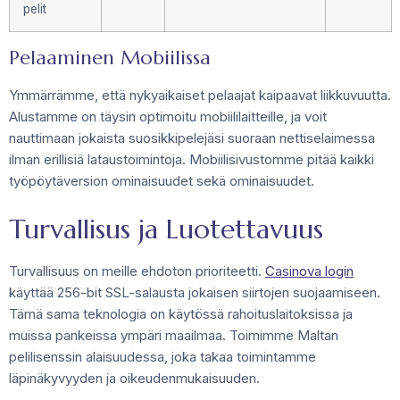
pelit
Pelaaminen Mobiilissa
Ymmärrämme, että nykyaikaiset pelaajat kaipaavat liikkuvuutta.
Alustamme on täysin optimoitu mobiililaitteille, ja voit
nauttimaan jokaista suosikkipelejäsi suoraan nettiselaimessa
ilman erillisiä lataustoimintoja. Mobiilisivustomme pitää kaikki
työpöytäversion ominaisuudet sekä ominaisuudet.
Turvallisus ja Luotettavuus
Turvallisuus on meille ehdoton prioriteetti.
Casinova login
käyttää 256-bit SSL-salausta jokaisen siirtojen suojaamiseen.
Tämä sama teknologia on käytössä rahoituslaitoksissa ja
muissa pankeissa ympäri maailmaa. Toimimme Maltan
pelilisenssin alaisuudessa, joka takaa toimintamme
läpinäkyvyyden ja oikeudenmukaisuuden.