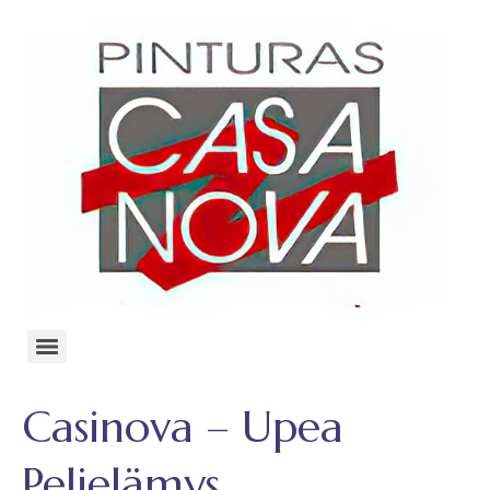
Casinova – Upea
Pelielämys