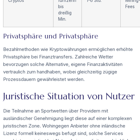
Cryptos
fünfzehn
1-6 Std.
Mining
bis
Fees
dreißig
Min.
Privatsphäre und Privatsphäre
Bezahlmethoden wie Kryptowährungen ermöglichen erhöhte
Privatsphäre bei Finanztransfers. Zahlreiche Wetter
bevorzugen solche Alternative, eigene Finanzaktivitäten
vertraulich zum handhaben, wobei gleichzeitig zügige
Prozessdauern gewährleistet werden.
Juristische Situation von Nutzer
Die Teilnahme an Sportwetten über Providern mit
ausländischer Genehmigung liegt diese auf einer komplexen
juristischen Zone. Wohingegen Anbieter ohne inländische
Lizenz formell keineswegs befugt sind, solche Services