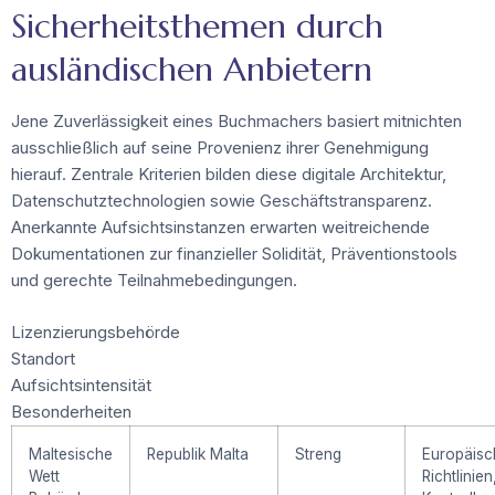
Sicherheitsthemen durch
ausländischen Anbietern
Jene Zuverlässigkeit eines Buchmachers basiert mitnichten
ausschließlich auf seine Provenienz ihrer Genehmigung
hierauf. Zentrale Kriterien bilden diese digitale Architektur,
Datenschutztechnologien sowie Geschäftstransparenz.
Anerkannte Aufsichtsinstanzen erwarten weitreichende
Dokumentationen zur finanzieller Solidität, Präventionstools
und gerechte Teilnahmebedingungen.
Lizenzierungsbehörde
Standort
Aufsichtsintensität
Besonderheiten
Maltesische
Republik Malta
Streng
Europäisc
Wett
Richtlinien