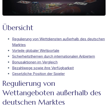
Übersicht
Regulierung von Wettdiensten außerhalb des deutschen
Marktes
Vorteile globaler Wettportale
Sicherheitsthemen durch internationalen Anbietern
Bonusaktionen im Vergleich
Bezahlwege sowie ihre Verfügbarkeit
Gesetzliche Position der Spieler
Regulierung von
Wettangeboten außerhalb des
deutschen Marktes