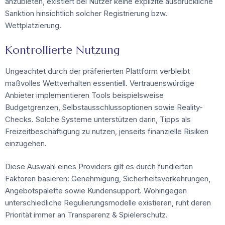
anzubieten, existiert bei Nutzer keine explizite ausdrückliche
Sanktion hinsichtlich solcher Registrierung bzw.
Wettplatzierung.
Kontrollierte Nutzung
Ungeachtet durch der präferierten Plattform verbleibt
maßvolles Wettverhalten essentiell. Vertrauenswürdige
Anbieter implementieren Tools beispielsweise
Budgetgrenzen, Selbstausschlussoptionen sowie Reality-
Checks. Solche Systeme unterstützen darin, Tipps als
Freizeitbeschäftigung zu nutzen, jenseits finanzielle Risiken
einzugehen.
Diese Auswahl eines Providers gilt es durch fundierten
Faktoren basieren: Genehmigung, Sicherheitsvorkehrungen,
Angebotspalette sowie Kundensupport. Wohingegen
unterschiedliche Regulierungsmodelle existieren, ruht deren
Priorität immer an Transparenz & Spielerschutz.