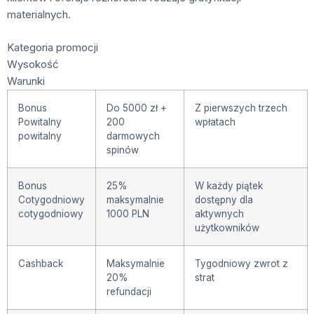
materialnych.
Kategoria promocji
Wysokość
Warunki
Bonus
Do 5000 zł +
Z pierwszych trzech
Powitalny
200
wpłatach
powitalny
darmowych
spinów
Bonus
25%
W każdy piątek
Cotygodniowy
maksymalnie
dostępny dla
cotygodniowy
1000 PLN
aktywnych
użytkowników
Cashback
Maksymalnie
Tygodniowy zwrot z
20%
strat
refundacji