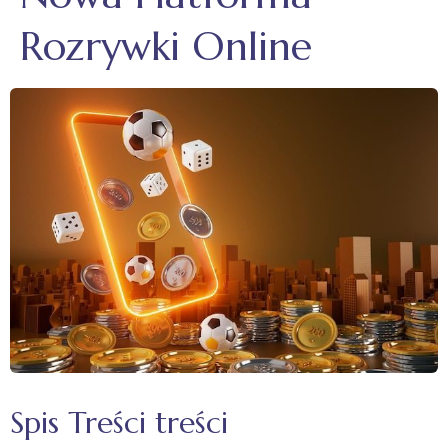
Rozrywki Online
Spis Treści treści