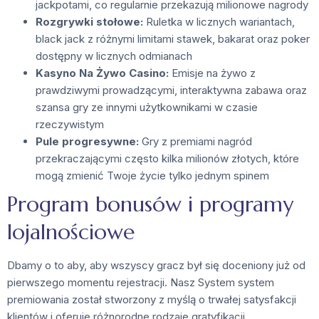
jackpotami, co regularnie przekazują milionowe nagrody
Rozgrywki stołowe:
Ruletka w licznych wariantach,
black jack z różnymi limitami stawek, bakarat oraz poker
dostępny w licznych odmianach
Kasyno Na Żywo Casino:
Emisje na żywo z
prawdziwymi prowadzącymi, interaktywna zabawa oraz
szansa gry ze innymi użytkownikami w czasie
rzeczywistym
Pule progresywne:
Gry z premiami nagród
przekraczającymi często kilka milionów złotych, które
mogą zmienić Twoje życie tylko jednym spinem
Program bonusów i programy
lojalnościowe
Dbamy o to aby, aby wszyscy gracz był się doceniony już od
pierwszego momentu rejestracji. Nasz System system
premiowania został stworzony z myślą o trwałej satysfakcji
klientów i oferuje różnorodne rodzaje gratyfikacji