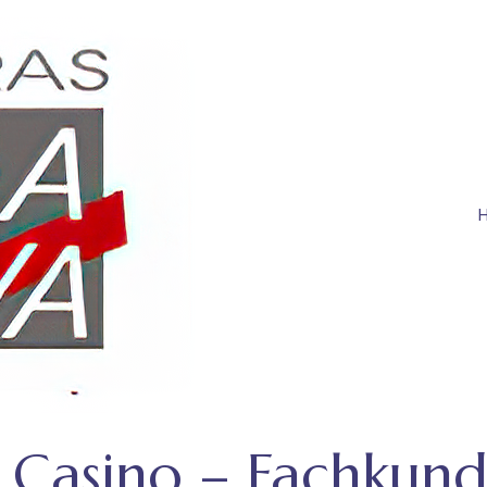
 Casino – Fachkund