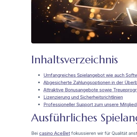
Inhaltsverzeichnis
Umfangreiches Spielangebot wie auch Softw
Abgesicherte Zahlungsoptionen in der Überb
Attraktive Bonusangebote sowie Treuepro
Lizenzierung und Sicherheitsrichtlinien
Professioneller Support zum unsere Mitglied
Ausführliches Spiela
Bei
casino AceBet
fokussieren wir für Qualität an