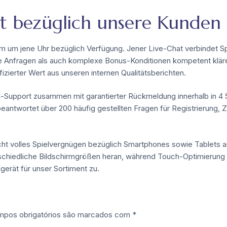
 bezüglich unsere Kunden
m um jene Uhr bezüglich Verfügung. Jener Live-Chat verbindet 
he Anfragen als auch komplexe Bonus-Konditionen kompetent kläre
fizierter Wert aus unseren internen Qualitätsberichten.
il-Support zusammen mit garantierter Rückmeldung innerhalb in 4 
antwortet über 200 häufig gestellten Fragen für Registrierung, 
icht volles Spielvergnügen bezüglich Smartphones sowie Tablets
schiedliche Bildschirmgrößen heran, während Touch-Optimierung i
lgerät für unser Sortiment zu.
pos obrigatórios são marcados com
*