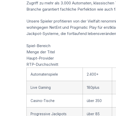
Zugriff zu mehr als 3.000 Automaten, klassischen 
Branche garantiert fachliche Perfektion wie auch 
Unsere Spieler profitieren von der Vielfalt renomm
wohingegen NetEnt und Pragmatic Play für erstkla
Jackpot-Systeme, die fortlaufend lebensverände
Spiel-Bereich
Menge der Titel
Haupt-Provider
RTP-Durchschnitt
Automatenspiele
2.400+
Live Gaming
180plus
Casino-Tische
über 350
Progressive Jackpots
über 85