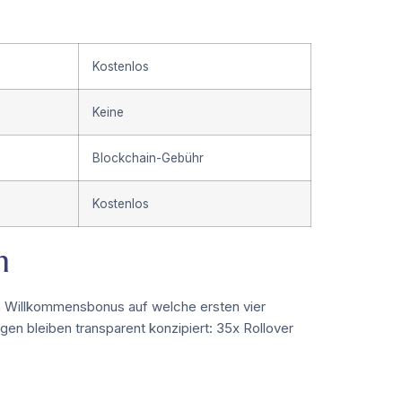
Kostenlos
Keine
Blockchain-Gebühr
Kostenlos
m
n Willkommensbonus auf welche ersten vier
en bleiben transparent konzipiert: 35x Rollover