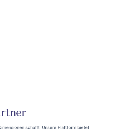
artner
Dimensionen schafft. Unsere Plattform bietet