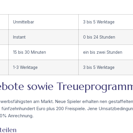
Unmittelbar
3 bis 5 Werktage
Instant
0 bis 24 Stunden
15 bis 30 Minuten
ein bis zwei Stunden
1-3 Werktage
3 bis 5 Werktage
gebote sowie Treueprogram
werbsfähigsten am Markt. Neue Spieler erhalten nen gestaffelte
 fünfzehnhundert Euro plus 200 Freispiele. Jene Umsatzbedingung
100% Anrechnung.
teilen