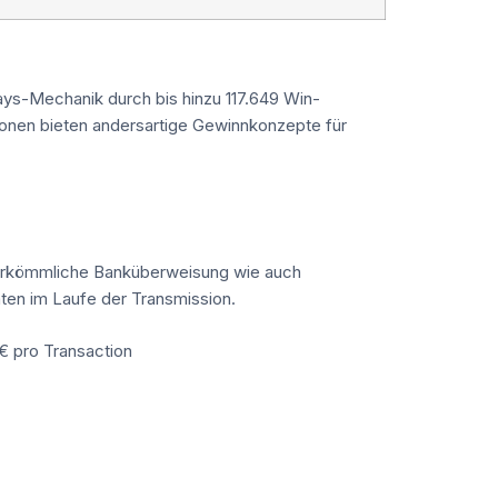
ys-Mechanik durch bis hinzu 117.649 Win-
ktionen bieten andersartige Gewinnkonzepte für
 herkömmliche Banküberweisung wie auch
en im Laufe der Transmission.
€ pro Transaction