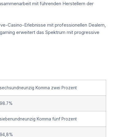
Zusammenarbeit mit führenden Herstellern der
Live-Casino-Erlebnisse mit professionellen Dealern,
ogaming erweitert das Spektrum mit progressive
sechsundneunzig Komma zwei Prozent
98.7%
siebenundneunzig Komma fünf Prozent
94,8%