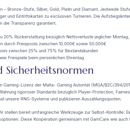
 – Bronze-Stufe, Silber, Gold, Platin und Diamant. Jedwede Stufe ak
r und Eintrittskarten zu exclusiven Turnieren. Die Aufstiegskri
 die Transparenz garantiert.
u 20% Rückerstattung bezüglich Nettoverluste jeglicher Montag
n durch Preispools zwischen 10.000€ sowie 50.000€
gsboni zwischen 25% und 75% für Bestandskunden
sowie Freispiele beim persönlichen Ehrentag
d Sicherheitsnormen
llen Gaming-Lizenz der Malta- Gaming Autorität (MGA/B2C/394/2017
Wahrung rigoroser Standards bezüglich Player-Protection, Fairnes
at unsere RNG-Systeme und publizieren Auszahlungsquoten.
ir stellen bereit umfangreiche Werkzeuge zur Selbst-Kontrolle: Ei
soptionen. Diese Kooperation gemeinsam mit GamCare wie auch 