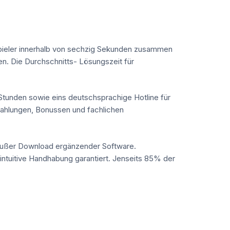
Spieler innerhalb von sechzig Sekunden zusammen
n. Die Durchschnitts- Lösungszeit für
Stunden sowie eins deutschsprachige Hotline für
Zahlungen, Bonussen und fachlichen
 außer Download ergänzender Software.
ntuitive Handhabung garantiert. Jenseits 85% der